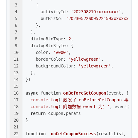
3
    {
4
activityId
: 
'202308210xxxxxxxxx'
,
5
outBizNo
: 
'20230522609522159xxxxxxxxxx
6
    },
7
  ],
8
dialogBtnType
: 
2
,
9
dialogBtnStyle
: {
10
color
: 
'#000'
,
11
borderColor
: 
'yellowgreen'
,
12
backgroundColor
: 
'yellowgreen'
,
13
  },
14
})
15
16
async
function
onBeforeGetCoupon
(
event, { ex
17
console
.
log
(
'触发了 onBeforeGetCoupon 事件'
)
18
console
.
log
(
'附加数据 event 为：'
, event)
19
return
 coupon.
params
20
}
21
22
function
onGetCouponSuccess
(
resultList, { e