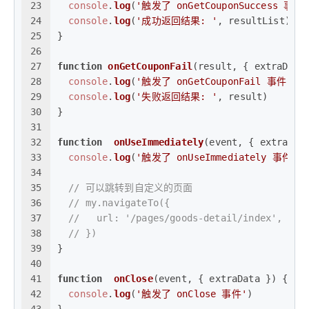
23
console
.
log
(
'触发了 onGetCouponSuccess 事件'
24
console
.
log
(
'成功返回结果: '
, resultList)
25
}
26
27
function
onGetCouponFail
(
result, { extraData
28
console
.
log
(
'触发了 onGetCouponFail 事件'
)
29
console
.
log
(
'失败返回结果: '
, result)
30
}
31
32
function
onUseImmediately
(
event, { extraDat
33
console
.
log
(
'触发了 onUseImmediately 事件'
)
34
35
// 可以跳转到自定义的页面
36
// my.navigateTo({
37
//   url: '/pages/goods-detail/index',
38
// })
39
}
40
41
function
onClose
(
event, { extraData }
) {
42
console
.
log
(
'触发了 onClose 事件'
)