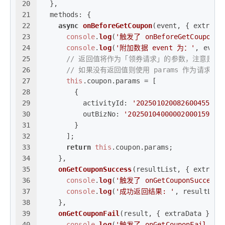
20
  },
21
methods
: {
22
async
onBeforeGetCoupon
(
event, { extraDa
23
console
.
log
(
'触发了 onBeforeGetCoupon 
24
console
.
log
(
'附加数据 event 为：'
, event
25
// 返回值将作为「领券请求」的参数，注意是覆盖 
26
// 如果没有返回值则使用 params 作为请求参
27
this
.
coupon
.
params
 = [
28
        {
29
activityId
: 
'202501020082600455763
30
outBizNo
: 
'2025010400000200015914'
31
        }
32
      ];
33
return
this
.
coupon
.
params
;
34
    },
35
onGetCouponSuccess
(
resultList, { extraDa
36
console
.
log
(
'触发了 onGetCouponSuccess
37
console
.
log
(
'成功返回结果: '
, resultList
38
    },
39
onGetCouponFail
(
result, { extraData }
) {
40
console
.
log
(
'触发了 onGetCouponFail 事件