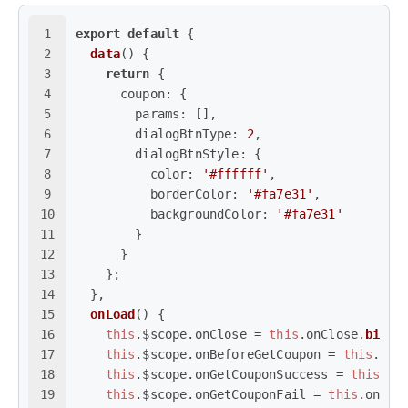
1
export
default
 {
2
data
(
) {
3
return
 {
4
coupon
: {
5
params
: [],
6
dialogBtnType
: 
2
,
7
dialogBtnStyle
: {
8
color
: 
'#ffffff'
,
9
borderColor
: 
'#fa7e31'
,
10
backgroundColor
: 
'#fa7e31'
11
        }
12
      }
13
    };
14
  },
15
onLoad
(
) {
16
this
.
$scope
.
onClose
 = 
this
.
onClose
.
bind
(
17
this
.
$scope
.
onBeforeGetCoupon
 = 
this
.
onB
18
this
.
$scope
.
onGetCouponSuccess
 = 
this
.
on
19
this
.
$scope
.
onGetCouponFail
 = 
this
.
onGet