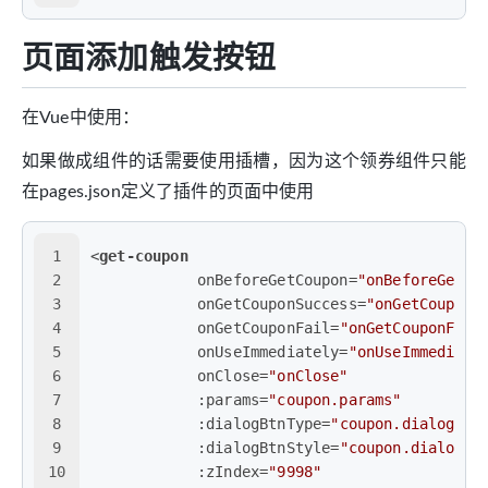
页面添加触发按钮
在Vue中使用：
如果做成组件的话需要使用插槽，因为这个领券组件只能
在pages.json定义了插件的页面中使用
1
<
get-coupon
2
onBeforeGetCoupon
=
"onBeforeGetCo
3
onGetCouponSuccess
=
"onGetCouponS
4
onGetCouponFail
=
"onGetCouponFail
5
onUseImmediately
=
"onUseImmediate
6
onClose
=
"onClose"
7
:params
=
"coupon.params"
8
:dialogBtnType
=
"coupon.dialogBtn
9
:dialogBtnStyle
=
"coupon.dialogBt
10
:zIndex
=
"9998"