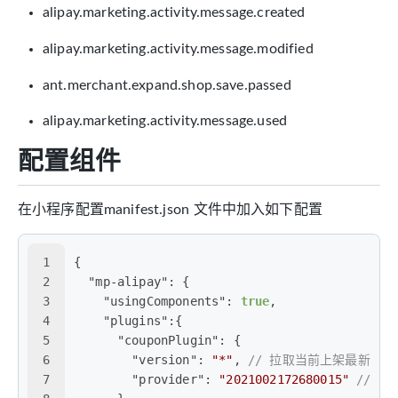
alipay.marketing.activity.message.created
alipay.marketing.activity.message.modified
ant.merchant.expand.shop.save.passed
alipay.marketing.activity.message.used
配置组件
在小程序配置manifest.json 文件中加入如下配置
1
{
2
"mp-alipay"
:
{
3
"usingComponents"
:
true
,
4
"plugins"
:
{
5
"couponPlugin"
:
{
6
"version"
:
"*"
,
// 拉取当前上架最新版本
7
"provider"
:
"2021002172680015"
// 