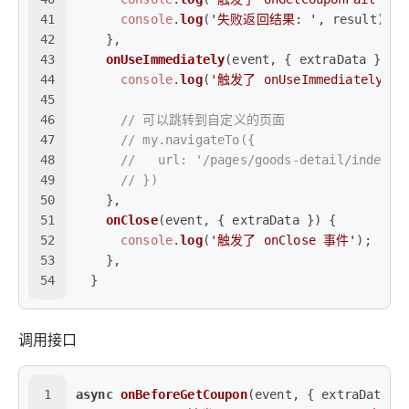
41
console
.
log
(
'失败返回结果: '
, result);
42
    },
43
onUseImmediately
(
event, { extraData }
) {
44
console
.
log
(
'触发了 onUseImmediately 事
45
46
// 可以跳转到自定义的页面
47
// my.navigateTo({
48
//   url: '/pages/goods-detail/index',
49
// })
50
    },
51
onClose
(
event, { extraData }
) {
52
console
.
log
(
'触发了 onClose 事件'
);
53
    },
54
  }
调用接口
1
async
onBeforeGetCoupon
(
event, { extraData }