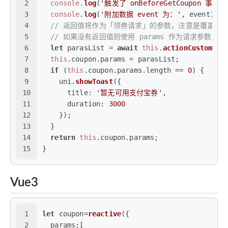
2
console
.
log
(
'触发了 onBeforeGetCoupon 事件'
)
3
console
.
log
(
'附加数据 event 为：'
, event);
4
// 返回值将作为「领券请求」的参数，注意是覆盖 par
5
// 如果没有返回值则使用 params 作为请求参数。
6
let
 parasList = 
await
this
.
actionCustomerM
7
this
.
coupon
.
params
 = parasList;
8
if
 (
this
.
coupon
.
params
.
length
 == 
0
) {
9
    uni.
showToast
({
10
title
: 
'暂无可用支付宝券'
,
11
duration
: 
3000
12
    });
13
  }
14
return
this
.
coupon
.
params
;
15
}
Vue3
1
let
 coupon=
reactive
({
2
params
:[