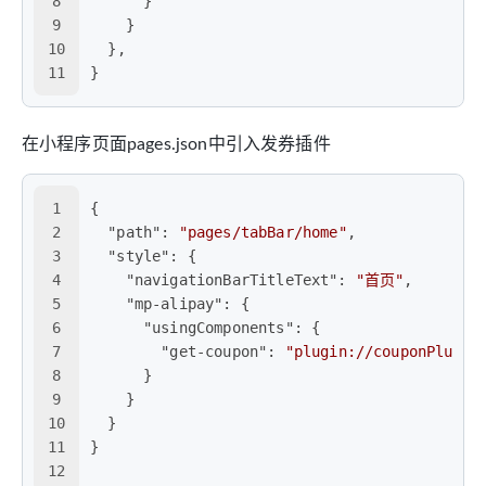
8
}
9
}
10
}
,
11
}
在小程序页面pages.json中引入发券插件
1
{
2
"path"
:
"pages/tabBar/home"
,
3
"style"
:
{
4
"navigationBarTitleText"
:
"首页"
,
5
"mp-alipay"
:
{
6
"usingComponents"
:
{
7
"get-coupon"
:
"plugin://couponPlugin
8
}
9
}
10
}
11
}
12