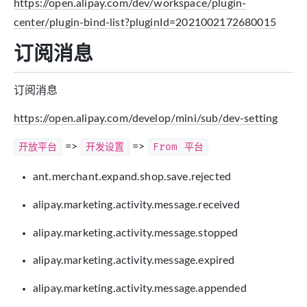
https://open.alipay.com/dev/workspace/plugin-
center/plugin-bind-list?pluginId=2021002172680015
订阅消息
订阅消息
https://open.alipay.com/develop/mini/sub/dev-setting
开放平台
=>
开发设置
=>
From 平台
ant.merchant.expand.shop.save.rejected
alipay.marketing.activity.message.received
alipay.marketing.activity.message.stopped
alipay.marketing.activity.message.expired
alipay.marketing.activity.message.appended