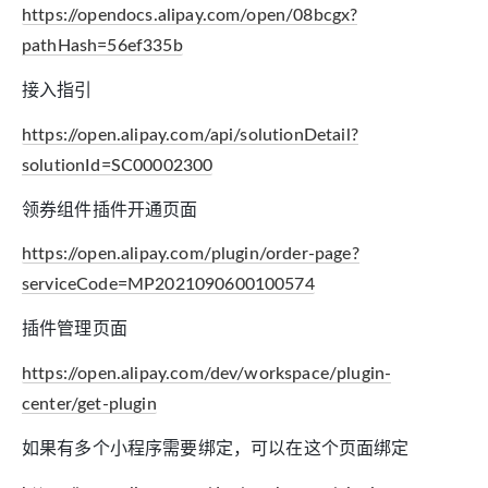
https://opendocs.alipay.com/open/08bcgx?
pathHash=56ef335b
接入指引
https://open.alipay.com/api/solutionDetail?
solutionId=SC00002300
领券组件插件开通页面
https://open.alipay.com/plugin/order-page?
serviceCode=MP2021090600100574
插件管理页面
https://open.alipay.com/dev/workspace/plugin-
center/get-plugin
如果有多个小程序需要绑定，可以在这个页面绑定