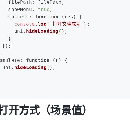
filePath
: filePath,
showMenu
: 
true
,
success
: 
function
 (
res
) {
console
.
log
(
'打开文档成功'
);
     uni.
hideLoading
();
   }
 });
,
omplete
: 
function
 (
r
) {
 uni.
hideLoading
();
打开方式（场景值）