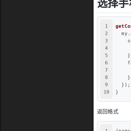
选择手
1
getCo
2
  my.
3
s
4
5
    }
6
f
7
8
    }
9
  });
10
}
返回格式
1
{
name