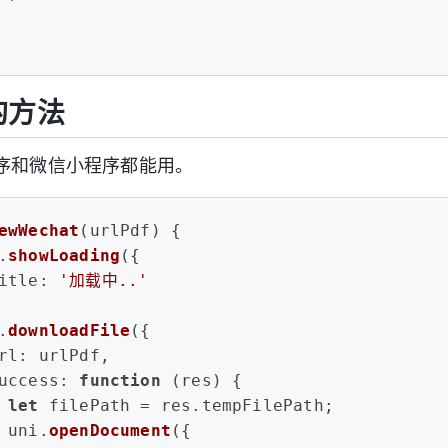
p的方法
序和微信小程序都能用。
ewWechat
(
urlPdf
) {
.
showLoading
({
itle
: 
'加载中..'
.
downloadFile
({
rl
: urlPdf,
uccess
: 
function
 (
res
) {
let
 filePath = res.
tempFilePath
;
 uni.
openDocument
({