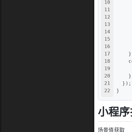
10
11
12
13
14
     
15
     
16
     
17
    }
18
c
19
     
20
    }
21
  });
22
}
小程序
场景值获取