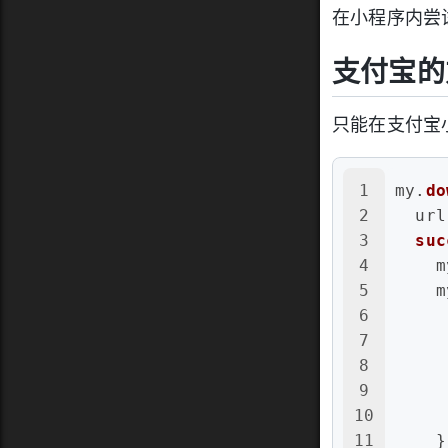
在小程序内尝试
支付宝的
只能在支付宝
1
my.
do
2
url
3
suc
4
    m
5
    m
6
7
8
9
10
     
11
    }