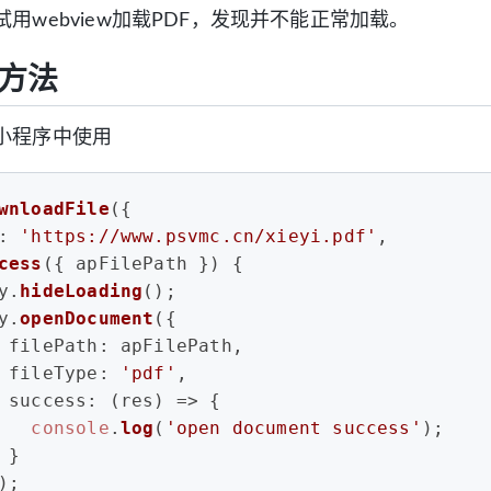
用webview加载PDF，发现并不能正常加载。
方法
小程序中使用
wnloadFile
({
: 
'https://www.psvmc.cn/xieyi.pdf'
,
cess
(
{ apFilePath }
) {
y.
hideLoading
();
y.
openDocument
({
filePath
: apFilePath,
fileType
: 
'pdf'
,
success
: 
(
res
) =>
 {
console
.
log
(
'open document success'
);
 }
);