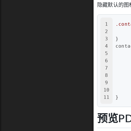
隐藏默认的图
1
.cont
2
3
}
4
conta
5
6
7
8
9
10
11
}
预览PD