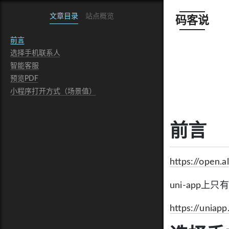
文章目录
站点概览
码客说
前言
选择手机联系人
智能客服
预览PDF
小程序打开方式（场景值）
前言
https://open.a
uni-app上只
https://uniapp