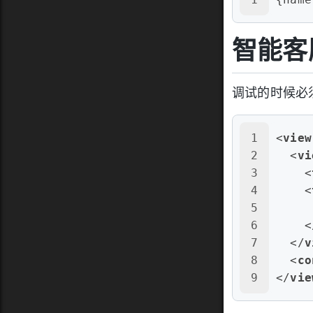
智能客
调试的时候必
1
<
view
2
<
vi
3
<
4
<
5
    
6
<
7
</
v
8
<
co
9
</
vie