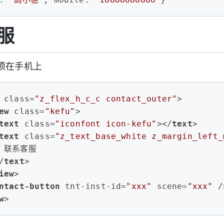
服
须在手机上
class
=
"z_flex_h_c_c contact_outer"
>
ew
class
=
"kefu"
>
text
class
=
"iconfont icon-kefu"
>
</
text
>
text
class
=
"z_text_base_white z_margin_left_
  联系客服
/
text
>
iew
>
ntact-button
tnt-inst-id
=
"xxx"
scene
=
"xxx"
 /
w
>