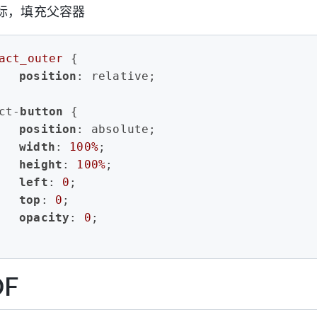
标，填充父容器
act_outer
 {
position
: relative;
ct-
button
 {
position
: absolute;
width
: 
100%
;
height
: 
100%
;
left
: 
0
;
top
: 
0
;
opacity
: 
0
;
F