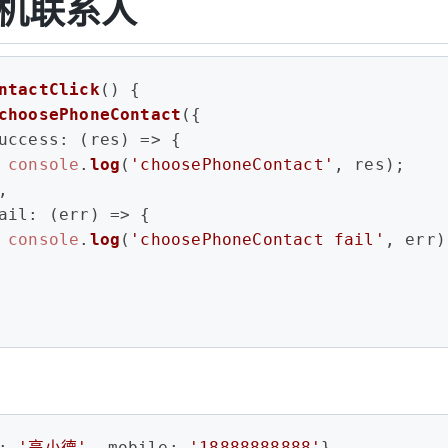
机联系人
ntactClick
(
) {
choosePhoneContact
({
uccess
: 
(
res
) =>
 {
console
.
log
(
'choosePhoneContact'
, res);
,
ail
: 
(
err
) =>
 {
console
.
log
(
'choosePhoneContact fail'
, err)
: 
'高小德'
, 
mobile
: 
'18888888888'
}