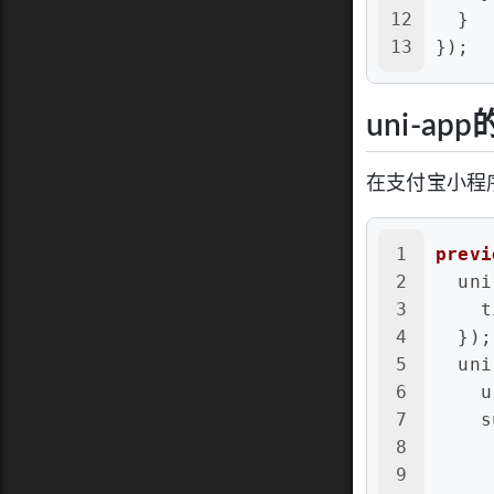
12
  }
13
});
uni-ap
在支付宝小程
1
previ
2
  uni
3
t
4
  });
5
  uni
6
u
7
s
8
9
     