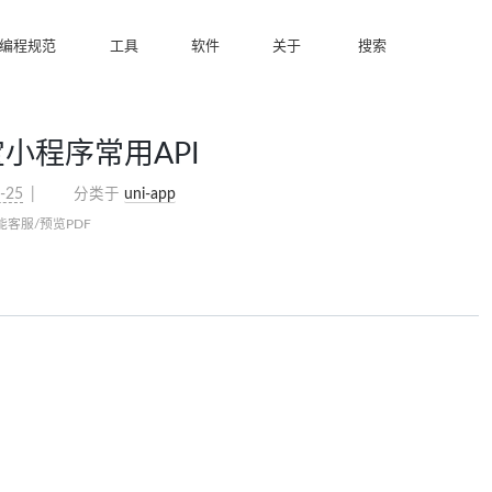
编程规范
工具
软件
关于
搜索
宝小程序常用API
-25
分类于
uni-app
能客服/预览PDF