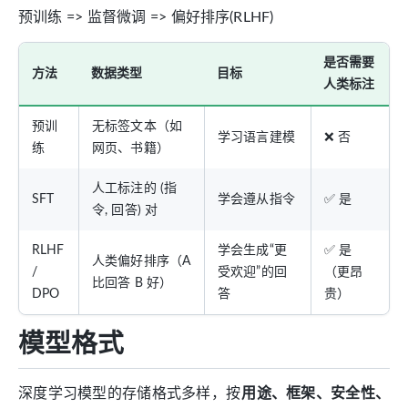
预训练 => 监督微调 => 偏好排序(RLHF)
是否需要
方法
数据类型
目标
人类标注
预训
无标签文本（如
学习语言建模
❌ 否
练
网页、书籍）
人工标注的 (指
SFT
学会遵从指令
✅ 是
令, 回答) 对
RLHF
学会生成“更
✅ 是
人类偏好排序（A
/
受欢迎”的回
（更昂
比回答 B 好）
DPO
答
贵）
模型格式
深度学习模型的存储格式多样，按
用途、框架、安全性、