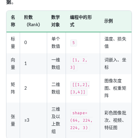
据
。
名
阶数
数学
编程中的形
示例
称
（Rank）
对象
式
标
单个
温度、损失
0
5
量
数值
值
向
一维
[1, 2,
词嵌入、坐
1
量
数组
3]
标
图像灰度
矩
二维
[[1,2],
2
图、权重矩
阵
数组
[3,4]]
阵
三维
shape=
彩色图像批
张
及以
≥3
(64, 224,
次、视频、
量
上数
224, 3)
特征图
组