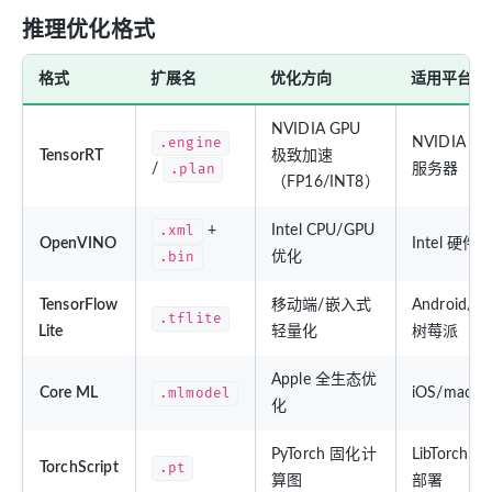
推理优化格式
格式
扩展名
优化方向
适用平台
NVIDIA GPU
.engine
NVIDIA G
TensorRT
极致加速
/
.plan
服务器
（FP16/INT8）
.xml
+
Intel CPU/GPU
OpenVINO
Intel 硬件
.bin
优化
TensorFlow
移动端/嵌入式
Android/iO
.tflite
Lite
轻量化
树莓派
Apple 全生态优
Core ML
.mlmodel
iOS/macO
化
PyTorch 固化计
LibTorch C
TorchScript
.pt
算图
部署