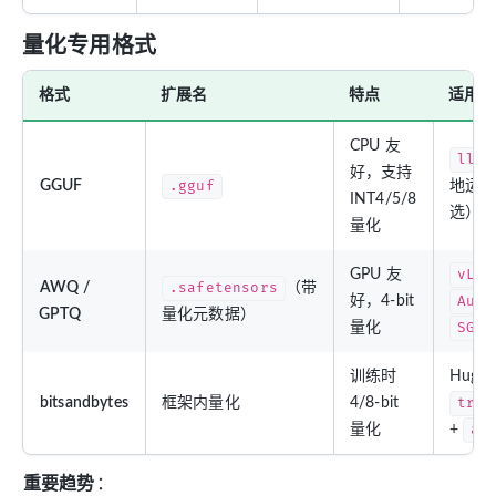
量化专用格式
格式
扩展名
特点
适用工
CPU 友
llam
好，支持
GGUF
.gguf
地运行 
INT4/5/8
选）
量化
GPU 友
vLLM
AWQ /
.safetensors
（带
好，4-bit
Auto
GPTQ
量化元数据）
量化
SGLa
训练时
Huggi
bitsandbytes
框架内量化
4/8-bit
tran
量化
+
ac
重要趋势
：