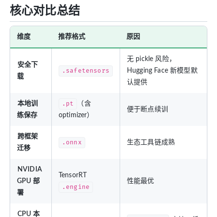
核心对比总结
维度
推荐格式
原因
无 pickle 风险，
安全下
.safetensors
Hugging Face 新模型默
载
认提供
本地训
.pt
（含
便于断点续训
练保存
optimizer）
跨框架
.onnx
生态工具链成熟
迁移
NVIDIA
TensorRT
GPU 部
性能最优
.engine
署
CPU 本