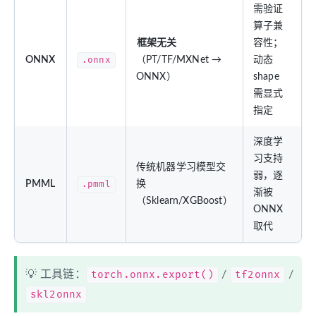
需验证
算子兼
框架无关
容性；
ONNX
.onnx
（PT/TF/MXNet →
动态
ONNX）
shape
需显式
指定
深度学
习支持
传统机器学习模型交
弱，逐
PMML
.pmml
换
渐被
（Sklearn/XGBoost）
ONNX
取代
💡 工具链：
torch.onnx.export()
/
tf2onnx
/
skl2onnx