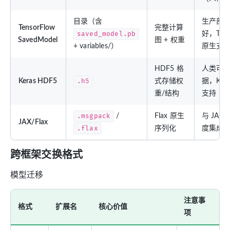
目录（含
生产部
TensorFlow
完整计算
saved_model.pb
好，TF S
SavedModel
图 + 权重
+ variables/）
原生支
HDF5 格
人类可
Keras HDF5
.h5
式存储权
据，Ker
重/结构
支持
.msgpack
/
Flax 原生
与 JAX
JAX/Flax
.flax
序列化
度集成
跨框架交换格式
模型迁移
注意事
格式
扩展名
核心价值
项