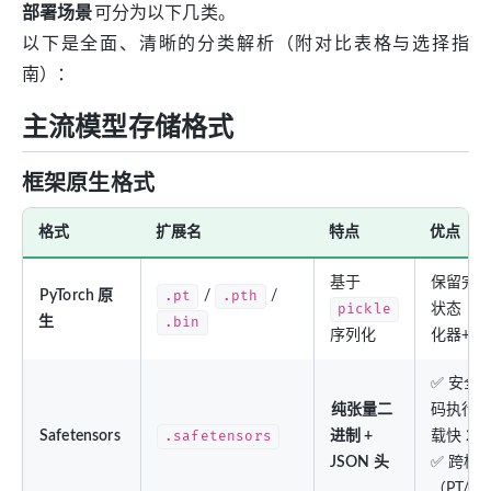
部署场景
可分为以下几类。
以下是全面、清晰的分类解析（附对比表格与选择指
南）：
主流模型存储格式
框架原生格式
格式
扩展名
特点
优点
基于
保留完
PyTorch 原
.pt
/
.pth
/
pickle
状态（模
生
.bin
序列化
化器+ep
✅ 安全
纯张量二
码执行）
Safetensors
.safetensors
进制 +
载快 20
JSON 头
✅ 跨框
（PT/TF