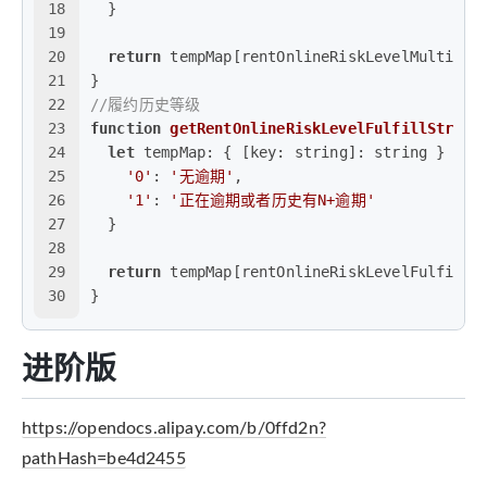
18
  }
19
20
return
 tempMap[rentOnlineRiskLevelMultiRen
21
}
22
//履约历史等级
23
function
getRentOnlineRiskLevelFulfillStr
(
re
24
let
tempMap
: { [
key
: string]: string } = {
25
'0'
: 
'无逾期'
,
26
'1'
: 
'正在逾期或者历史有N+逾期'
27
  }
28
29
return
 tempMap[rentOnlineRiskLevelFulfill]
30
}
进阶版
https://opendocs.alipay.com/b/0ffd2n?
pathHash=be4d2455