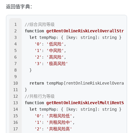
返回值字典：
1
//综合风险等级
2
function
getRentOnlineRiskLevelOverallStr
(
re
3
let
tempMap
: { [
key
: string]: string } = {
4
'0'
: 
'低风险'
,
5
'1'
: 
'中风险'
,
6
'2'
: 
'高风险'
,
7
'3'
: 
'极高风险'
8
  }
9
10
return
 tempMap[rentOnlineRiskLevelOverall]
11
}
12
//共租行为等级
13
function
getRentOnlineRiskLevelMultiRentStr
(
14
let
tempMap
: { [
key
: string]: string } = {
15
'0'
: 
'共租风险低'
,
16
'1'
: 
'共租风险中'
,
17
'2'
: 
'共租风险高'