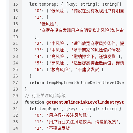
15
let
tempMap
: { [
key
: string]: string[] } =
16
'0'
: [
'低风险'
, 
'商家在没有发现用户有明显欺诈
17
'1'
: [
18
'低风险'
,
19
'商家在没有发现用户有明显欺诈风险(如信审信息
20
    ],
21
'2'
: [
'中风险'
, 
'适当放宽商家风控条件，提高发
22
'3'
: [
'中风险'
, 
'基于商家的风险偏好情况，适当
23
'4'
: [
'高风险'
, 
'缴纳押金下，谨慎发货'
],
24
'5'
: [
'高风险'
, 
'适当提高押金缴纳值，谨慎发货
25
'6'
: [
'极高风险'
, 
'不建议发货'
]
26
  }
27
return
 tempMap[rentOnlineDetailLevelOveral
28
}
29
// 行业关注风险等级
30
function
getRentOnlineRiskLevelIndustryStr
(
r
31
let
tempMap
: { [
key
: string]: string } = {
32
'0'
: 
'用户行业关注风险低'
,
33
'1'
: 
'用户行业关注风险较高，请谨慎发货'
,
34
'2'
: 
'不建议发货'