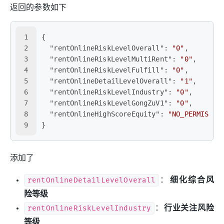
返回的参数如下
1
{
2
"rentOnlineRiskLevelOverall"
:
"0"
,
3
"rentOnlineRiskLevelMultiRent"
:
"0"
,
4
"rentOnlineRiskLevelFulfill"
:
"0"
,
5
"rentOnlineDetailLevelOverall"
:
"1"
,
6
"rentOnlineRiskLevelIndustry"
:
"0"
,
7
"rentOnlineRiskLevelGongZuV1"
:
"0"
,
8
"rentOnlineHighScoreEquity"
:
"NO_PERMISSIO
9
}
添加了
rentOnlineDetailLevelOverall
：
细化综合风
险等级
rentOnlineRiskLevelIndustry
：
行业关注风险
等级