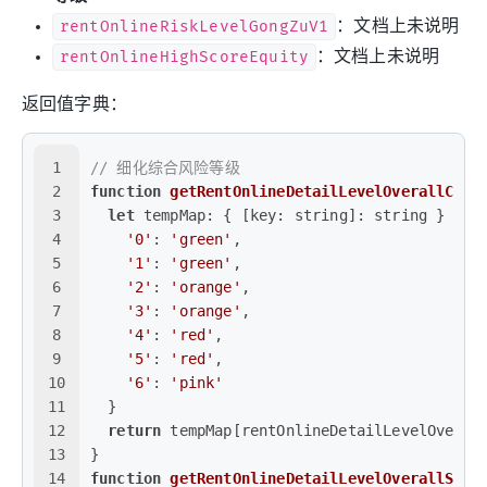
rentOnlineRiskLevelGongZuV1
：文档上未说明
rentOnlineHighScoreEquity
：文档上未说明
返回值字典：
1
// 细化综合风险等级
2
function
getRentOnlineDetailLevelOverallColo
3
let
tempMap
: { [
key
: string]: string } = {
4
'0'
: 
'green'
,
5
'1'
: 
'green'
,
6
'2'
: 
'orange'
,
7
'3'
: 
'orange'
,
8
'4'
: 
'red'
,
9
'5'
: 
'red'
,
10
'6'
: 
'pink'
11
  }
12
return
 tempMap[rentOnlineDetailLevelOveral
13
}
14
function
getRentOnlineDetailLevelOverallStr
(