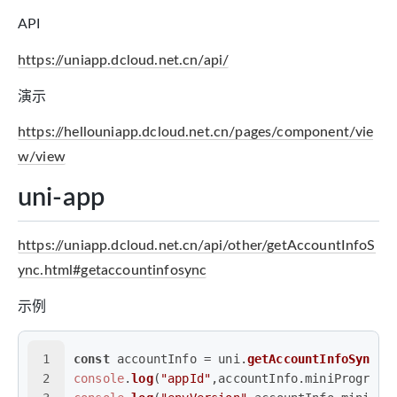
API
https://uniapp.dcloud.net.cn/api/
演示
https://hellouniapp.dcloud.net.cn/pages/component/vie
w/view
uni-app
https://uniapp.dcloud.net.cn/api/other/getAccountInfoS
ync.html#getaccountinfosync
示例
1
const
 accountInfo = uni.
getAccountInfoSync
()
2
console
.
log
(
"appId"
,accountInfo.
miniProgram
.