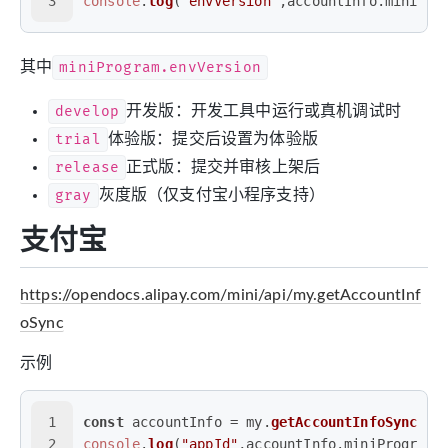
3
console
.
log
(
"envVersion"
,accountInfo.
miniPro
其中
miniProgram.envVersion
develop
开发版：开发工具中运行或真机调试时
trial
体验版：提交后设置为体验版
release
正式版：提交并审核上架后
gray
灰度版（仅支付宝小程序支持）
支付宝
https://opendocs.alipay.com/mini/api/my.getAccountInf
oSync
示例
1
const
 accountInfo = my.
getAccountInfoSync
();
2
console
.
log
(
"appId"
,accountInfo.
miniProgram
.