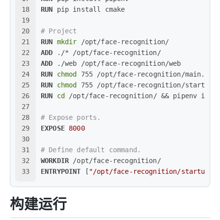
18
RUN
 pip install cmake
19
20
# Project
21
RUN
mkdir
 /opt/face-recognition/
22
ADD
 ./* /opt/face-recognition/
23
ADD
 ./web /opt/face-recognition/web
24
RUN
chmod
 755 /opt/face-recognition/main.py
25
RUN
chmod
 755 /opt/face-recognition/startup.
26
RUN
cd
 /opt/face-recognition/ && pipenv inst
27
28
# Expose ports.
29
EXPOSE
8000
30
31
# Define default command.
32
WORKDIR
 /opt/face-recognition/
33
ENTRYPOINT
 [
"/opt/face-recognition/startup.s
构建运行