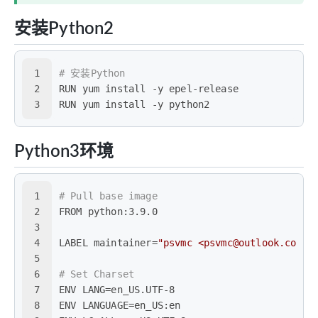
安装Python2
1
# 安装Python
2
RUN yum install -y epel-release
3
RUN yum install -y python2
Python3环境
1
# Pull base image
2
FROM python:3.9.0
3
4
LABEL maintainer=
"psvmc <psvmc@outlook.com>"
5
6
# Set Charset
7
ENV LANG=en_US.UTF-8
8
ENV LANGUAGE=en_US:en