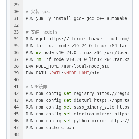
29
30
# 安装 gcc
31
RUN yum -y install gcc+ gcc-c++ automake aut
32
33
# 安装 nodejs
34
RUN wget https://mirrors.huaweicloud.com/nod
35
RUN tar -xvf node-v10.24.0-linux-x64.tar.xz
36
RUN 
mv
 node-v10.24.0-linux-x64 /usr/local/no
37
RUN 
rm
 -rf node-v10.24.0-linux-x64.tar.xz
38
ENV NODE_HOME /usr/local/nodejs10
39
ENV PATH 
$PATH
:
$NODE_HOME
/bin
40
41
# NPM镜像
42
RUN npm config 
set
 registry https://registry
43
RUN npm config 
set
 disturl https://npm.taoba
44
RUN npm config 
set
 sass_binary_site https://
45
RUN npm config 
set
 electron_mirror https://n
46
RUN npm config 
set
 python_mirror https://npm
47
RUN npm cache clean -f
48