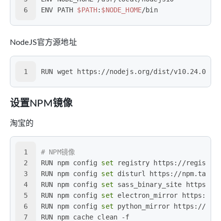
6
ENV PATH 
$PATH
:
$NODE_HOME
/bin
NodeJS官方源地址
1
RUN wget https://nodejs.org/dist/v10.24.0/no
设置NPM镜像
淘宝的
1
# NPM镜像
2
RUN npm config 
set
 registry https://registry
3
RUN npm config 
set
 disturl https://npm.taoba
4
RUN npm config 
set
 sass_binary_site https://
5
RUN npm config 
set
 electron_mirror https://n
6
RUN npm config 
set
 python_mirror https://npm
7
RUN npm cache clean -f