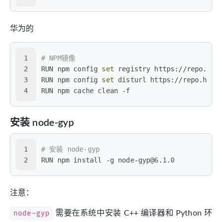
华为的
1
# NPM镜像
2
RUN npm config 
set
 registry https://repo.hua
3
RUN npm config 
set
 disturl https://repo.huaw
4
RUN npm cache clean -f
安装 node-gyp
1
# 安装 node-gyp
2
RUN npm install -g node-gyp@6.1.0
注意：
node-gyp
需要在系统中安装 C++ 编译器和 Python 环