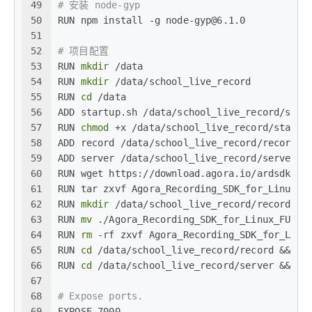
49
# 安装 node-gyp
50
RUN npm install -g node-gyp@6.1.0
51
52
# 项目配置
53
RUN 
mkdir
 /data
54
RUN 
mkdir
 /data/school_live_record
55
RUN 
cd
 /data
56
ADD startup.sh /data/school_live_record/star
57
RUN 
chmod
 +x /data/school_live_record/startu
58
ADD record /data/school_live_record/record
59
ADD server /data/school_live_record/server
60
RUN wget https://download.agora.io/ardsdk/re
61
RUN tar zxvf Agora_Recording_SDK_for_Linux_v
62
RUN 
mkdir
 /data/school_live_record/record/sr
63
RUN 
mv
 ./Agora_Recording_SDK_for_Linux_FULL/
64
RUN 
rm
 -rf zxvf Agora_Recording_SDK_for_Linu
65
RUN 
cd
 /data/school_live_record/record && 
ch
66
RUN 
cd
 /data/school_live_record/server && 
mk
67
68
# Expose ports.
69
EXPOSE 7000