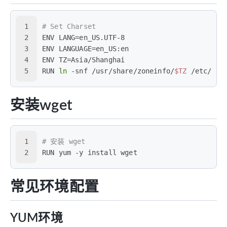
1
# Set Charset
2
ENV LANG=en_US.UTF-8
3
ENV LANGUAGE=en_US:en
4
ENV TZ=Asia/Shanghai
5
RUN 
ln
 -snf /usr/share/zoneinfo/
$TZ
 /etc/loc
安装wget
1
# 安装 wget
2
RUN yum -y install wget
常见环境配置
YUM环境