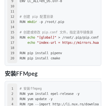
9
ENV LC_ALL=en_US.UTF-8
10
11
12
# 创建 pip 配置目录
13
RUN 
mkdir
 -p /root/.pip
14
15
# 创建或修改 pip.conf 文件，指定清华镜像源
16
RUN 
echo
"[global]"
 > /root/.pip/pip.conf &&
17
echo
"index-url = https://mirrors.huawei
18
19
RUN pip install pipenv
20
RUN pip install cmake
安装FFMpeg
1
# 安装ffmpeg
2
RUN yum install epel-release -y
3
RUN yum update -y
4
RUN rpm --import http://li.nux.ro/download/n