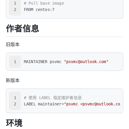
1
# Pull base image
2
FROM centos:7
作者信息
旧版本
1
MAINTAINER psvmc 
"psvmc@outlook.com"
新版本
1
# 使用 LABEL 指定维护者信息
2
LABEL maintainer=
"psvmc <psvmc@outlook.com>"
环境