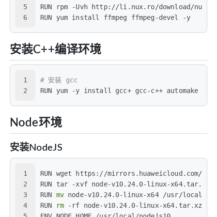
5
RUN rpm -Uvh http://li.nux.ro/download/nux/d
6
RUN yum install ffmpeg ffmpeg-devel -y
安装C++编译环境
1
# 安装 gcc
2
RUN yum -y install gcc+ gcc-c++ automake aut
Node环境
安装NodeJS
1
RUN wget https://mirrors.huaweicloud.com/nod
2
RUN tar -xvf node-v10.24.0-linux-x64.tar.xz
3
RUN 
mv
 node-v10.24.0-linux-x64 /usr/local/no
4
RUN 
rm
 -rf node-v10.24.0-linux-x64.tar.xz
5
ENV NODE_HOME /usr/local/nodejs10