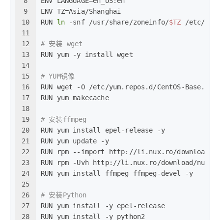
8
ENV LANGUAGE=en_US:en
9
ENV TZ=Asia/Shanghai
10
RUN 
ln
 -snf /usr/share/zoneinfo/
$TZ
 /etc/loc
11
12
# 安装 wget
13
RUN yum -y install wget
14
15
# YUM镜像
16
RUN wget -O /etc/yum.repos.d/CentOS-Base.rep
17
RUN yum makecache
18
19
# 安装ffmpeg
20
RUN yum install epel-release -y
21
RUN yum update -y
22
RUN rpm --import http://li.nux.ro/download/n
23
RUN rpm -Uvh http://li.nux.ro/download/nux/d
24
RUN yum install ffmpeg ffmpeg-devel -y
25
26
# 安装Python
27
RUN yum install -y epel-release
28
RUN yum install -y python2