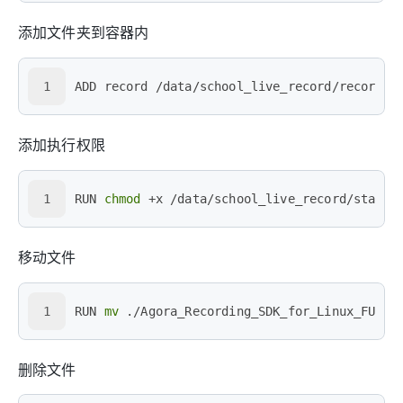
添加文件夹到容器内
1
ADD record /data/school_live_record/record
添加执行权限
1
RUN 
chmod
 +x /data/school_live_record/startu
移动文件
1
RUN 
mv
 ./Agora_Recording_SDK_for_Linux_FULL/
删除文件