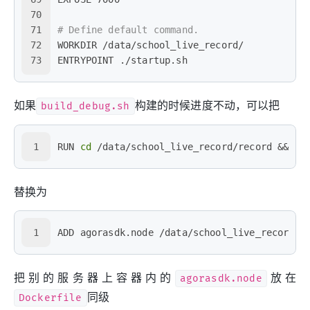
70
71
# Define default command.
72
WORKDIR /data/school_live_record/
73
ENTRYPOINT ./startup.sh
如果
build_debug.sh
构建的时候进度不动，可以把
1
RUN 
cd
 /data/school_live_record/record && 
ch
替换为
1
ADD agorasdk.node /data/school_live_record/r
把别的服务器上容器内的
agorasdk.node
放在
Dockerfile
同级