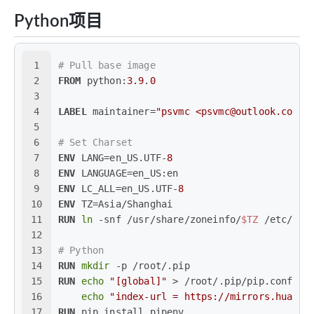
Python项目
1
# Pull base image
2
FROM
 python:
3.9
.
0
3
4
LABEL
 maintainer=
"psvmc <psvmc@outlook.com>"
5
6
# Set Charset
7
ENV
 LANG=en_US.UTF-
8
8
ENV
 LANGUAGE=en_US:en
9
ENV
 LC_ALL=en_US.UTF-
8
10
ENV
 TZ=Asia/Shanghai
11
RUN
ln
 -snf /usr/share/zoneinfo/
$TZ
 /etc/loc
12
13
# Python
14
RUN
mkdir
 -p /root/.pip
15
RUN
echo
"[global]"
 > /root/.pip/pip.conf &&
16
echo
"index-url = https://mirrors.huawei
17
RUN
 pip install pipenv