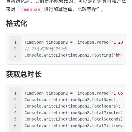
旦初始化后，其值是不能修改的，可以通过运算符和方法
来对
TimeSpan
进行加减运算、比较等操作。
格式化
1
TimeSpan timeSpan2 = TimeSpan.Parse(
"1.23:30
2
// 23小时30分钟45秒
3
Console.WriteLine(timeSpan2.ToString(
"hh'小时
获取总时长
1
TimeSpan timeSpan2 = TimeSpan.Parse(
"1.05:30
2
Console.WriteLine(timeSpan2.TotalDays);
3
Console.WriteLine(timeSpan2.TotalHours);
4
Console.WriteLine(timeSpan2.TotalMinutes);
5
Console.WriteLine(timeSpan2.TotalSeconds);
6
Console.WriteLine(timeSpan2.TotalMillisecond