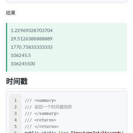
结果
1.22969328703704
29.5126388888889
1770.75833333333
106245.5
106245500
时间戳
1
///
<summary>
2
///
 返回一个时间戳到秒
3
///
</summary>
4
///
<returns>
5
///
</returns>
6
public
static
long
TimestampTotalSeconds
()