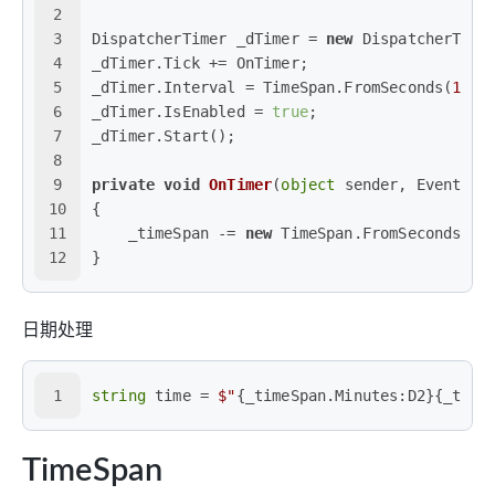
2
3
DispatcherTimer _dTimer = 
new
 DispatcherTime
4
_dTimer.Tick += OnTimer;
5
_dTimer.Interval = TimeSpan.FromSeconds(
1
);
6
_dTimer.IsEnabled = 
true
;
7
_dTimer.Start();
8
9
private
void
OnTimer
(
object
 sender, EventArg
10
{
11
    _timeSpan -= 
new
 TimeSpan.FromSeconds(
1
)
12
}
日期处理
1
string
 time = 
$"
{_timeSpan.Minutes:D2}
{_time
TimeSpan