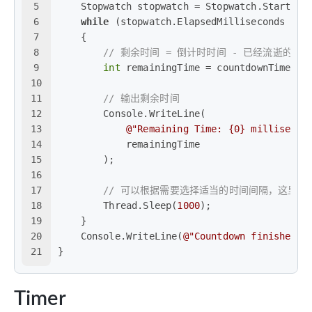
5
    Stopwatch stopwatch = Stopwatch.StartNew
6
while
 (stopwatch.ElapsedMilliseconds < c
7
    {
8
// 剩余时间 = 倒计时时间 - 已经流逝的时
9
int
 remainingTime = countdownTime - 
10
11
// 输出剩余时间
12
        Console.WriteLine(
13
@"Remaining Time: {0} millisecon
14
            remainingTime
15
        );
16
17
// 可以根据需要选择适当的时间间隔，这里选
18
        Thread.Sleep(
1000
);
19
    }
20
    Console.WriteLine(
@"Countdown finished!"
21
}
Timer