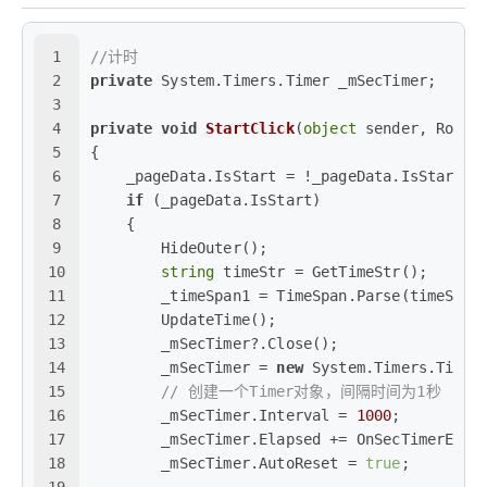
1
//计时
2
private
 System.Timers.Timer _mSecTimer;
3
4
private
void
StartClick
(
object
 sender, Route
5
{
6
    _pageData.IsStart = !_pageData.IsStart;
7
if
 (_pageData.IsStart)
8
    {
9
        HideOuter();
10
string
 timeStr = GetTimeStr();
11
        _timeSpan1 = TimeSpan.Parse(timeStr)
12
        UpdateTime();
13
        _mSecTimer?.Close();
14
        _mSecTimer = 
new
 System.Timers.Timer
15
// 创建一个Timer对象，间隔时间为1秒
16
        _mSecTimer.Interval = 
1000
;
17
        _mSecTimer.Elapsed += OnSecTimerElap
18
        _mSecTimer.AutoReset = 
true
;