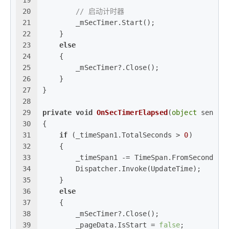
19
20
// 启动计时器
21
        _mSecTimer.Start();
22
    }
23
else
24
    {
25
        _mSecTimer?.Close();
26
    }
27
}
28
29
private
void
OnSecTimerElapsed
(
object
 sender
30
{
31
if
 (_timeSpan1.TotalSeconds > 
0
)
32
    {
33
        _timeSpan1 -= TimeSpan.FromSeconds(
1
34
        Dispatcher.Invoke(UpdateTime);
35
    }
36
else
37
    {
38
        _mSecTimer?.Close();
39
        _pageData.IsStart = 
false
;