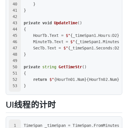
40
    }
41
}
42
43
private
void
UpdateTime
()
44
{
45
    HourTb.Text = 
$"
{_timeSpan1.Hours:D2}
"
;
46
    MinuteTb.Text = 
$"
{_timeSpan1.Minutes:D2
47
    SecTb.Text = 
$"
{_timeSpan1.Seconds:D2}
"
;
48
}
49
50
private
string
GetTimeStr
()
51
{
52
return
$"
{HourTn01.Num}
{HourTn02.Num}
:
{M
53
}
UI线程的计时
1
TimeSpan _timeSpan = TimeSpan.FromMinutes(
3
)