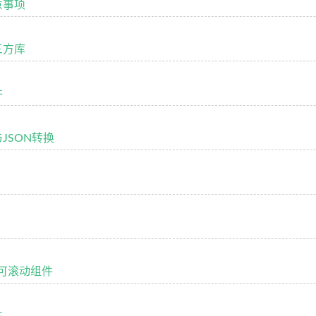
注意事项
第三方库
件
与JSON转换
件/可滚动组件