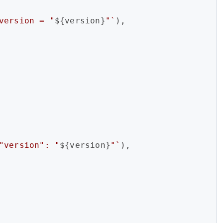
version = "
${version}
"`
),
"version": "
${version}
"`
),