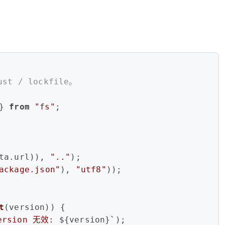
st / lockfile。
} 
from
"fs"
;
ta
.
url
)), 
".."
);
ackage.json"
), 
"utf8"
));
t
(version)) {
version 无效: 
${version}
`
);