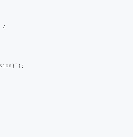
 {
sion}
`
);