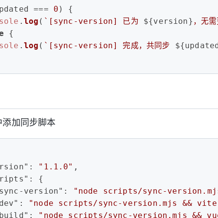
pdated === 
0
) {
sole
.
log
(
`[sync-version] 已为 
${version}
，无需
e
 {
sole
.
log
(
`[sync-version] 完成，共同步 
${update
son中添加同步脚本
rsion"
:
"1.1.0"
,
ripts"
:
{
sync-version"
:
"node scripts/sync-version.mj
dev"
:
"node scripts/sync-version.mjs && vite
build"
:
"node scripts/sync-version.mjs && vu