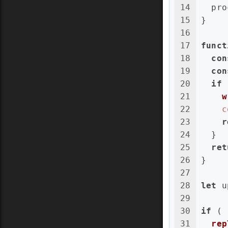
14
  pro
15
}
16
17
funct
18
con
19
con
20
if
 
21
w
22
c
23
r
24
  }
25
ret
26
}
27
28
let
 u
29
30
if
 (
31
rep