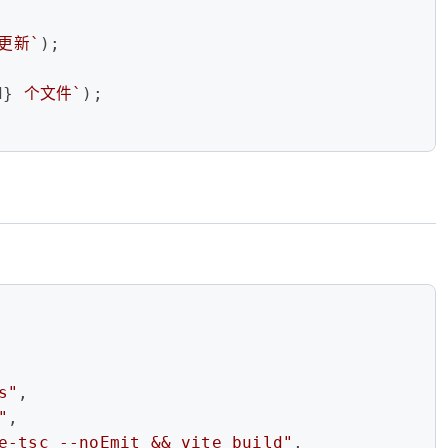
更新`
);
d}
 个文件`
);
s"
,
"
,
e-tsc --noEmit && vite build"
,