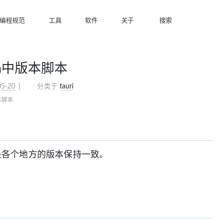
编程规范
工具
软件
关于
搜索
json中版本脚本
05-20
分类于
tauri
版本脚本
是各个地方的版本保持一致。