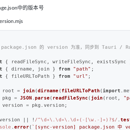
ge.json中的版本号
ersion.mjs
 package.json 的 version 为准，同步到 Tauri / Ru
t
 { readFileSync, writeFileSync, existsSync 
t
 { dirname, join } 
from
"path"
;
t
 { fileURLToPath } 
from
"url"
;
 root = 
join
(
dirname
(
fileURLToPath
(
import
.
me
 pkg = 
JSON
.
parse
(
readFileSync
(
join
(root, 
"p
 version = pkg.
version
;
version || !
/^\d+\.\d+\.\d+(-[\w.-]+)?$/
.
tes
sole
.
error
(
`[sync-version] package.json 中 