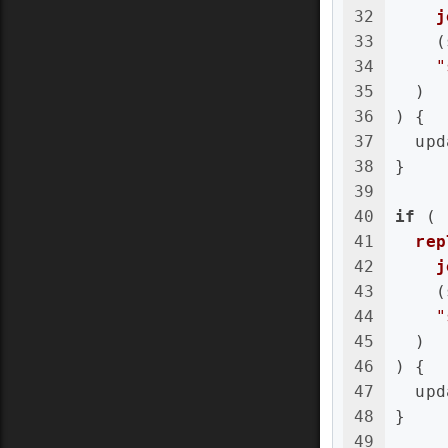
32
j
33
(
34
"
35
  )
36
) {
37
  upd
38
}
39
40
if
 (
41
rep
42
j
43
(
44
"
45
  )
46
) {
47
  upd
48
}
49