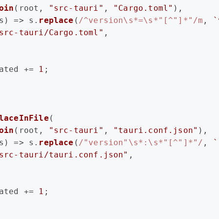
oin
(root, 
"src-tauri"
, 
"Cargo.toml"
),
s
) =>
 s.
replace
(
/^version\s*=\s*"[^"]*"/m
, 
`
src-tauri/Cargo.toml"
,
ated += 
1
;
laceInFile
(
oin
(root, 
"src-tauri"
, 
"tauri.conf.json"
),
s
) =>
 s.
replace
(
/"version"\s*:\s*"[^"]*"/
, 
`
src-tauri/tauri.conf.json"
,
ated += 
1
;