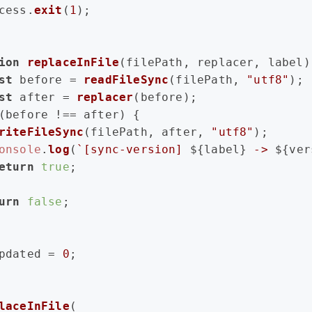
cess.
exit
(
1
);
ion
replaceInFile
(
filePath, replacer, label
)
st
 before = 
readFileSync
(filePath, 
"utf8"
);
st
 after = 
replacer
(before);
(before !== after) {
riteFileSync
(filePath, after, 
"utf8"
);
onsole
.
log
(
`[sync-version] 
${label}
 -> 
${ver
eturn
true
;
urn
false
;
pdated = 
0
;
laceInFile
(