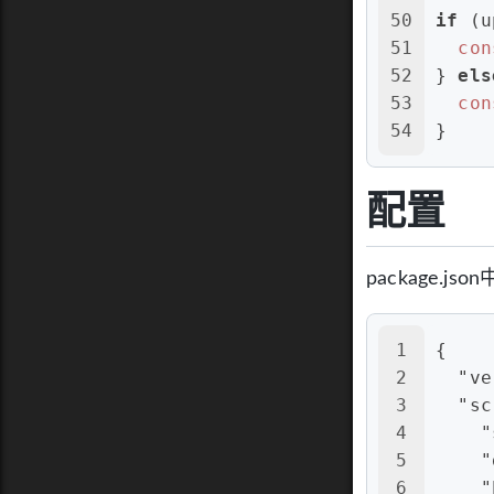
50
if
 (u
51
con
52
} 
els
53
con
54
}
配置
package.j
1
{
2
"ve
3
"sc
4
"
5
"
6
"