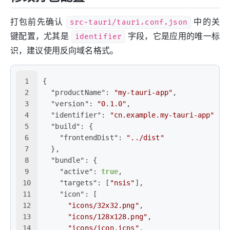
打包前先确认
src-tauri/tauri.conf.json
中的关
键配置，尤其是
identifier
字段，它是应用的唯一标
识，建议使用反向域名格式。
1
{
2
"productName"
:
"my-tauri-app"
,
3
"version"
:
"0.1.0"
,
4
"identifier"
:
"cn.example.my-tauri-app"
,
5
"build"
:
{
6
"frontendDist"
:
"../dist"
7
}
,
8
"bundle"
:
{
9
"active"
:
true
,
10
"targets"
:
[
"nsis"
]
,
11
"icon"
:
[
12
"icons/32x32.png"
,
13
"icons/128x128.png"
,
14
"icons/icon.icns"
,