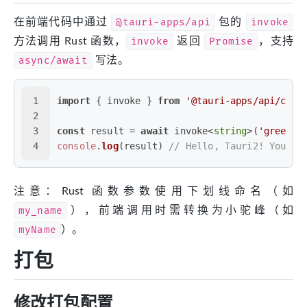
在前端代码中通过
@tauri-apps/api
包的
invoke
方法调用 Rust 函数，
invoke
返回
Promise
，支持
async/await
写法。
1
import
 { invoke } 
from
'@tauri-apps/api/core
2
3
const
 result = 
await
 invoke<
string
>(
'greet'
,
4
console
.
log
(result) 
// Hello, Tauri2! You've
注意：Rust 函数参数使用下划线命名（如
my_name
），前端调用时需转换为小驼峰（如
myName
）。
打包
修改打包配置