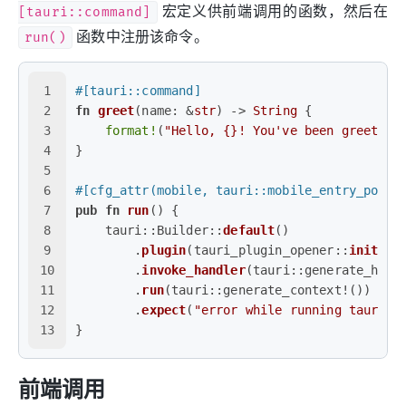
[tauri::command]
宏定义供前端调用的函数，然后在
run()
函数中注册该命令。
1
#[tauri::command]
2
fn
greet
(name: &
str
) 
->
String
 {
3
format!
(
"Hello, {}! You've been greeted 
4
}
5
6
#[cfg_attr(mobile, tauri::mobile_entry_point
7
pub
fn
run
() {
8
    tauri::Builder::
default
()
9
        .
plugin
(tauri_plugin_opener::
init
())
10
        .
invoke_handler
(tauri::generate_hand
11
        .
run
(tauri::generate_context!())
12
        .
expect
(
"error while running tauri a
13
}
前端调用