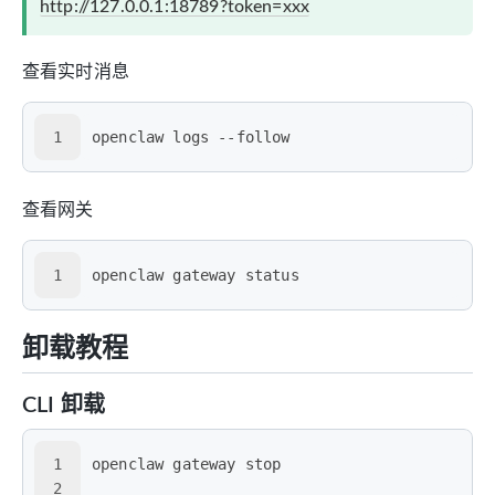
http://127.0.0.1:18789?token=xxx
查看实时消息
1
openclaw logs --follow
查看网关
1
openclaw gateway status
卸载教程
CLI 卸载
1
openclaw gateway stop
2