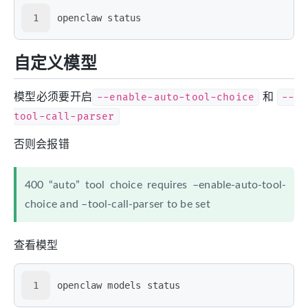
1
openclaw status
自定义模型
模型必须要开启
--enable-auto-tool-choice
和
--
tool-call-parser
否则会报错
400 “auto” tool choice requires –enable-auto-tool-
choice and –tool-call-parser to be set
查看模型
1
openclaw models status