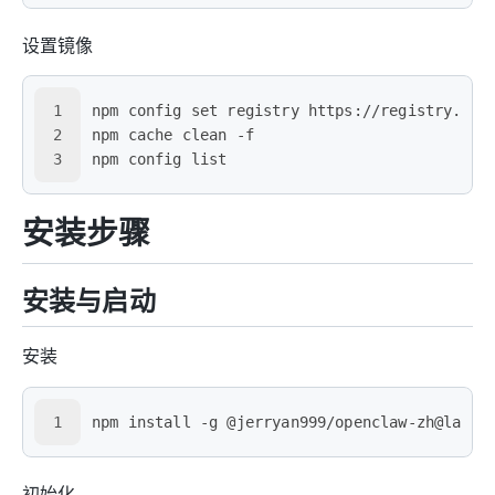
设置镜像
1
npm config set registry https://registry.npm
2
npm cache clean -f
3
npm config list
安装步骤
安装与启动
安装
1
npm install -g @jerryan999/openclaw-zh@lates
初始化