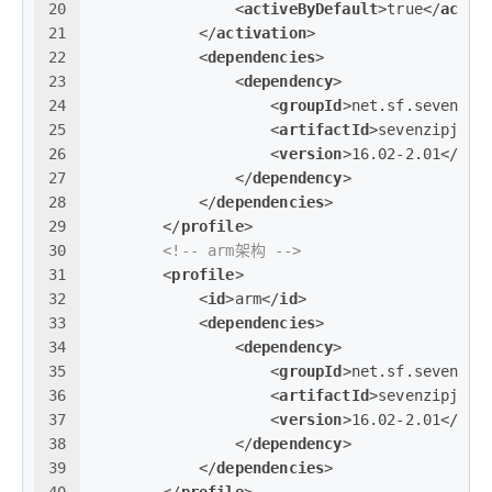
20
<
activeByDefault
>
true
</
activ
21
</
activation
>
22
<
dependencies
>
23
<
dependency
>
24
<
groupId
>
net.sf.sevenzip
25
<
artifactId
>
sevenzipjbin
26
<
version
>
16.02-2.01
</
ver
27
</
dependency
>
28
</
dependencies
>
29
</
profile
>
30
<!-- arm架构 -->
31
<
profile
>
32
<
id
>
arm
</
id
>
33
<
dependencies
>
34
<
dependency
>
35
<
groupId
>
net.sf.sevenzip
36
<
artifactId
>
sevenzipjbin
37
<
version
>
16.02-2.01
</
ver
38
</
dependency
>
39
</
dependencies
>
40
</
profile
>