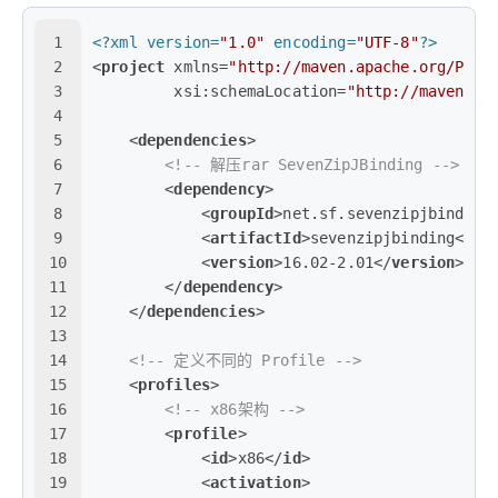
1
<?xml version=
"1.0"
 encoding=
"UTF-8"
?>
2
<
project
xmlns
=
"http://maven.apache.org/POM/
3
xsi:schemaLocation
=
"http://maven.ap
4
5
<
dependencies
>
6
<!-- 解压rar SevenZipJBinding -->
7
<
dependency
>
8
<
groupId
>
net.sf.sevenzipjbinding
9
<
artifactId
>
sevenzipjbinding
</
ar
10
<
version
>
16.02-2.01
</
version
>
11
</
dependency
>
12
</
dependencies
>
13
14
<!-- 定义不同的 Profile -->
15
<
profiles
>
16
<!-- x86架构 -->
17
<
profile
>
18
<
id
>
x86
</
id
>
19
<
activation
>