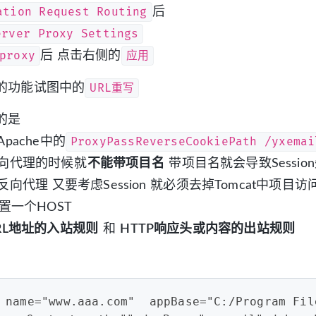
ation Request Routing
后
erver Proxy Settings
proxy
应用
后 点击右侧的
URL重写
的功能试图中的
的是
ProxyPassReverseCookiePath /yxemai
Apache中的
反向代理的时候就
不能带项目名
带项目名就会导致Sessio
做反向代理 又要考虑Session 就必须去掉Tomcat中项
配置一个HOST
RL地址的入站规则
和
HTTP响应头或内容的出站规则
t
 name="www.aaa.com"  appBase="C:/Program Fil