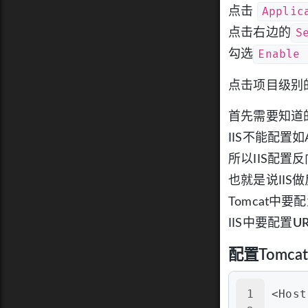
Applic
点击
S
点击右边的
Enable 
勾选
点击项目级别
首先需要知道
IIS不能配置如
所以IIS配置
也就是说IIS
Tomcat中要
IIS中要配置
U
配置Tomca
1
<Host