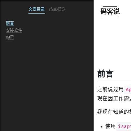
文章目录
站点概览
码客说
前言
安装软件
配置
前言
A
之前说过用
现在因工作需要
我现在知道的
isap
使用