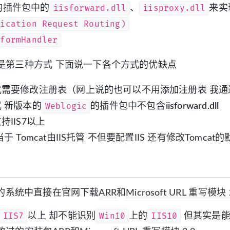
iisforward.dll
iisproxy.dll
ic的插件包中的
、
来实
lication Request Routing)
tformHandler
是第三种方式 下面说一下各个方式的优缺点
式需要修改注册表（网上说的也可以不用添加注册表 我通
Weblogic
 新版本的
的插件包中不包含
iisforward.dll
持IIS7以上
于 Tomcat由IIS托管 不但要配置IIS 还有修改Tomca
下的系统中直接在官网下载
ARR
和
Microsoft URL 重写模块 
IIS7
Win10
IIS10
以上 却不能识别
上的
但其实是能