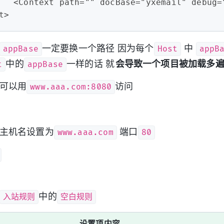
	<Context path="" docBase="yxemail" debug=
t>  
appBase
Host
appB
一定要换一个路径 因为每个
中
t
appBase
中的
一样的话 就
会导致一个项目被加载多
www.aaa.com:8080
前可以用
访问
www.aaa.com
80
 主机名设置为
端口
入站规则
空白规则
中的