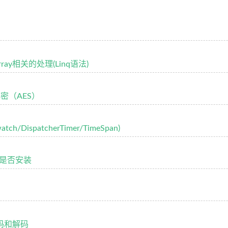
rray相关的处理(Linq语法)
解密（AES）
h/DispatcherTimer/TimeSpan)
k库是否安装
编码和解码