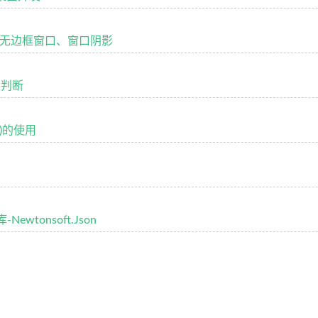
开发-无边框窗口、窗口阴影
型判断
ry)的使用
ewtonsoft.Json