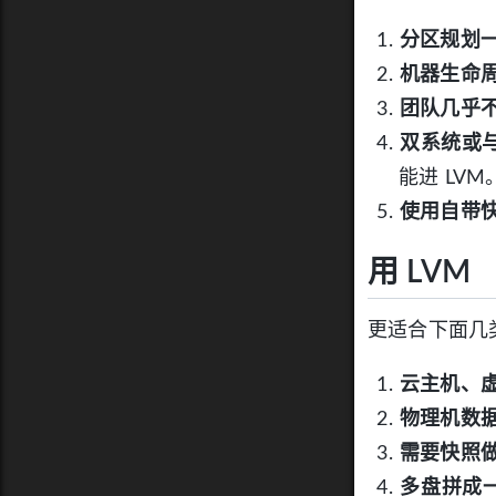
分区规划
机器生命
团队几乎不碰
双系统或与 
能进 LVM
使用自带
用 LVM
更适合下面几
云主机、
物理机数
需要快照
多盘拼成