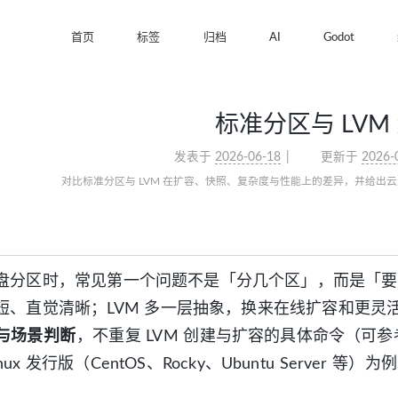
首页
标签
归档
AI
Godot
标准分区与 LVM
发表于
2026-06-18
更新于
2026-
对比标准分区与 LVM 在扩容、快照、复杂度与性能上的差异，并给出
盘分区时，常见第一个问题不是「分几个区」，而是「要不
短、直觉清晰；LVM 多一层抽象，换来在线扩容和更灵
与场景判断
，不重复 LVM 创建与扩容的具体命令（可参考站
nux 发行版（CentOS、Rocky、Ubuntu Serve