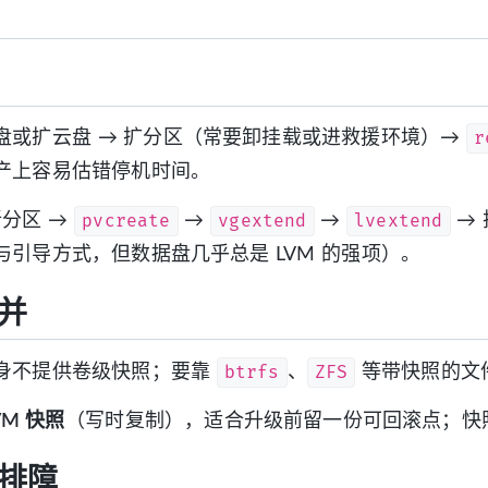
r
盘或扩云盘 → 扩分区（常要卸挂载或进救援环境）→
产上容易估错停机时间。
pvcreate
vgextend
lvextend
新分区 →
→
→
→
与引导方式，但数据盘几乎总是 LVM 的强项）。
并
btrfs
ZFS
身不提供卷级快照；要靠
、
等带快照的文
VM 快照
（写时复制），适合升级前留一份可回滚点；快
排障