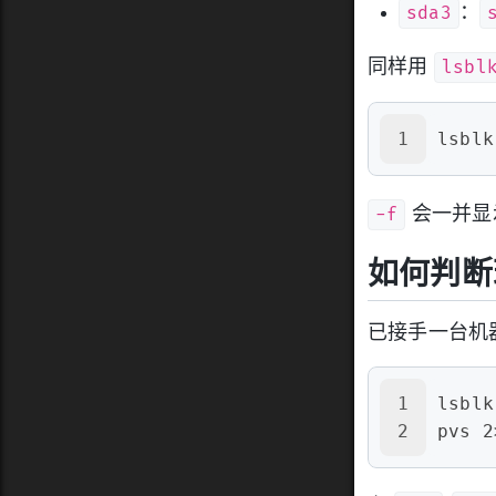
sda3
：
lsbl
同样用
1
lsblk
-f
会一并显
如何判断
已接手一台机
1
lsblk
2
pvs 2