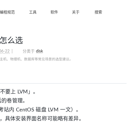
编程规范
工具
软件
关于
搜索
 怎么选
06-22
分类于
disk
云主机、物理机、数据库等常见场景的选型建议。
要上 LVM」。
活的卷管理。
内 CentOS 磁盘 LVM 一文）。
r 等）为例，具体安装界面名称可能略有差异。