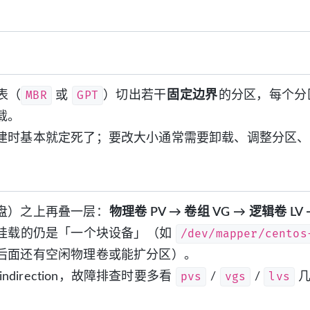
MBR
GPT
表（
或
）切出若干
固定边界
的分区，每个分
载。
建时基本就定死了；要改大小通常需要卸载、调整分区、
盘）之上再叠一层：
物理卷 PV → 卷组 VG → 逻辑卷 L
/dev/mapper/centos
挂载的仍是「一个块设备」（如
后面还有空闲物理卷或能扩分区）。
pvs
vgs
lvs
ndirection，故障排查时要多看
/
/
几