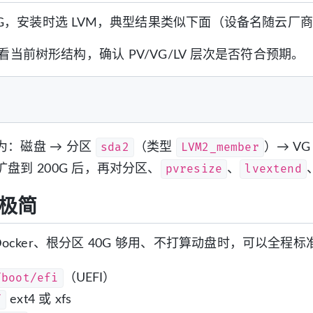
0G，安装时选 LVM，典型结果类似下面（设备名随云厂
看当前树形结构，确认 PV/VG/LV 层次是否符合预期。
sda2
LVM2_member
为：磁盘 → 分区
（类型
）→ V
pvresize
lvextend
盘到 200G 后，再对分区、
、
极简
跑 Docker、根分区 40G 够用、不打算动盘时，可以全程
/boot/efi
（UEFI）
/
ext4 或 xfs