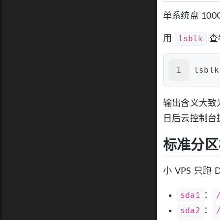
单系统盘 10
lsblk
用
查
1
lsblk
输出含义大致
日后云控制台扩
标准分区
小 VPS 只
sda1
：
sda2
：