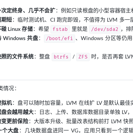
一次定终身、几乎不会扩
：例如只读根盘的小型容器宿主
周期短
：临时测试机、CI 跑完即毁，不值得为 LVM 多
fstab
/dev/sda2
 Linux 存储
：希望
里就是
，排
/boot/efi
Windows 共盘
：
、Windows 分区等仍用标
。
btrfs
ZFS
快照的文件系统
：整盘
/
时，是否再套 L
类情况：
虚拟机
：盘可以随时加容量，LVM 在线扩 LV 是默认最佳
据盘会越用越大
：日志、上传、数据库数据目录单独 LV
做变更前保险
：大版本升级、批量改表结构前打 LVM 
一个大盘
：几块数据盘进同一 VG，应用只看到一个逻