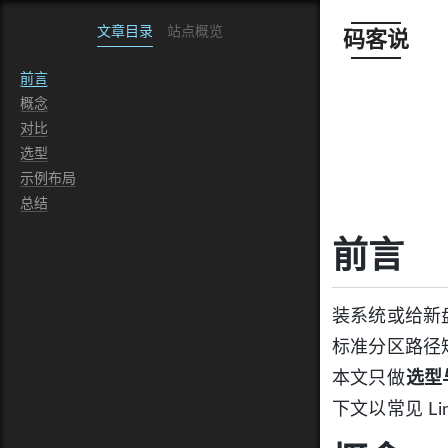
文章目录
站点概览
码客说
前言
概念
对比
选型
示例布局
总结
前言
装系统或给新
标准分区路径
本文只做
选型
下文以常见 Li