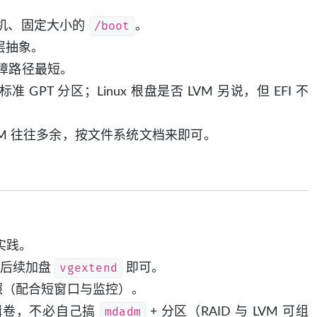
/boot
机、固定大小的
。
一层抽象。
障路径最短。
准 GPT 分区；Linux 根盘是否 LVM 另说，但 EFI 不
VM 往往多余，按文件系统文档来即可。
实践。
vgextend
，后续加盘
即可。
快照（配合短窗口与监控）。
mdadm
辑卷，不必自己搞
+ 分区（RAID 与 LVM 可组