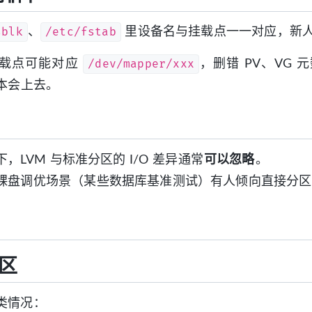
sblk
/etc/fstab
、
里设备名与挂载点一一对应，新
/dev/mapper/xxx
挂载点可能对应
，删错 PV、VG
成本会上去。
，LVM 与标准分区的 I/O 差异通常
可以忽略
。
裸盘调优场景（某些数据库基准测试）有人倾向直接分区；
区
类情况：