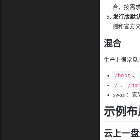
合，按需
发行版默认
则和官方
混合
生产上很常见
/boot
、
/
/ho
、
swap
：安装
示例布
云上一盘走