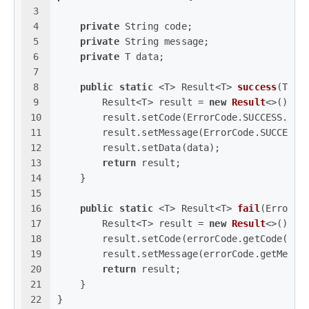
3
4
private
 String code;
5
private
 String message;
6
private
 T data;
7
8
public
static
 <T> Result<T> 
success
(T da
9
        Result<T> result = 
new
Result
<>();
10
        result.setCode(ErrorCode.SUCCESS.get
11
        result.setMessage(ErrorCode.SUCCESS.
12
        result.setData(data);
13
return
 result;
14
    }
15
16
public
static
 <T> Result<T> 
fail
(ErrorCo
17
        Result<T> result = 
new
Result
<>();
18
        result.setCode(errorCode.getCode());
19
        result.setMessage(errorCode.getMessa
20
return
 result;
21
    }
22
}