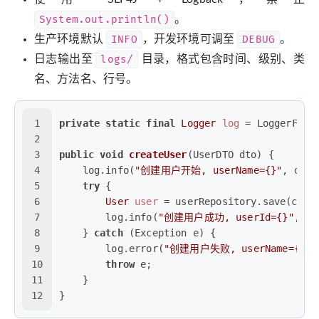
System.out.println()
。
生产环境默认
INFO
，开发环境可调至
DEBUG
。
日志输出至
logs/
目录，格式包含时间、级别、类
名、方法名、行号。
1
private
static
final
Logger
log
=
 LoggerFact
2
3
public
void
createUser
(UserDTO dto)
 {
4
    log.info(
"创建用户开始, userName={}"
, dto.
5
try
 {
6
User
user
=
 userRepository.save(conv
7
        log.info(
"创建用户成功, userId={}"
, us
8
    } 
catch
 (Exception e) {
9
        log.error(
"创建用户失败, userName={}"
,
10
throw
 e;
11
    }
12
}