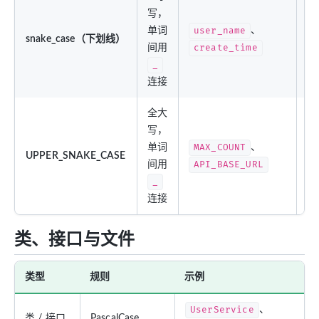
写，
数
单词
user_name
、
snake_case（下划线）
库
间用
create_time
段
_
连接
全大
写，
单词
MAX_COUNT
、
UPPER_SNAKE_CASE
常
间用
API_BASE_URL
_
连接
类、接口与文件
类型
规则
示例
UserService
、
类 / 接口
PascalCase