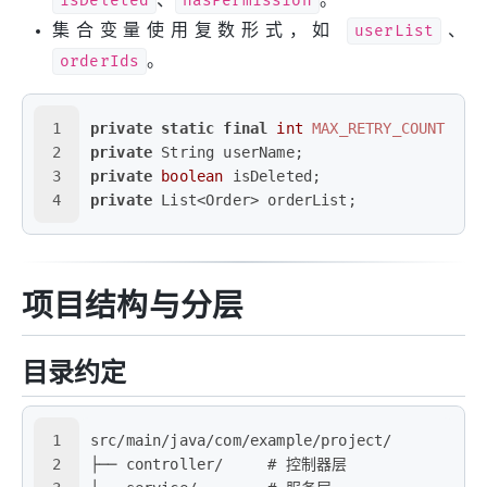
isDeleted
hasPermission
集合变量使用复数形式，如
userList
、
orderIds
。
1
private
static
final
int
MAX_RETRY_COUNT
=
3
2
private
 String userName;
3
private
boolean
 isDeleted;
4
private
 List<Order> orderList;
项目结构与分层
目录约定
1
src/main/java/com/example/project/
2
├── controller/     # 控制器层