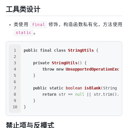
工具类设计
类使用
final
修饰，构造函数私有化，方法使用
static
。
1
public
final
class
StringUtils
 {
2
3
private
StringUtils
()
 {
4
throw
new
UnsupportedOperationExcept
5
    }
6
7
public
static
boolean
isBlank
(String str
8
return
 str == 
null
 || str.trim().isE
9
    }
10
}
禁止项与反模式