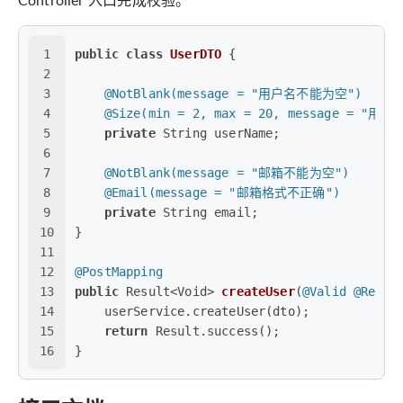
Controller 入口完成校验。
1
public
class
UserDTO
 {
2
3
@NotBlank(message = "用户名不能为空")
4
@Size(min = 2, max = 20, message = "
5
private
 String userName;
6
7
@NotBlank(message = "邮箱不能为空")
8
@Email(message = "邮箱格式不正确")
9
private
 String email;
10
}
11
12
@PostMapping
13
public
 Result<Void> 
createUser
(
@Valid
@Reque
14
    userService.createUser(dto);
15
return
 Result.success();
16
}