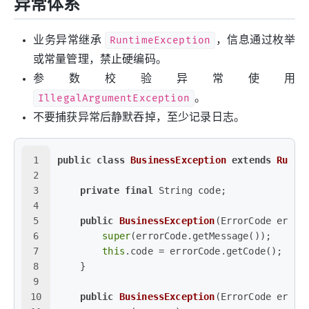
异常体系
业务异常继承
RuntimeException
，信息通过枚举
或常量管理，禁止硬编码。
参数校验异常使用
IllegalArgumentException
。
不要捕获异常后静默吞掉，至少记录日志。
1
public
class
BusinessException
extends
Runti
2
3
private
final
 String code;
4
5
public
BusinessException
(ErrorCode error
6
super
(errorCode.getMessage());
7
this
.code = errorCode.getCode();
8
    }
9
10
public
BusinessException
(ErrorCode error