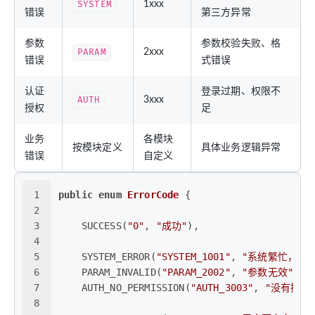
SYSTEM
1xxx
错误
第三方异常
参数
参数校验失败、格
PARAM
2xxx
错误
式错误
认证
登录过期、权限不
AUTH
3xxx
授权
足
业务
各模块
按模块定义
具体业务逻辑异常
错误
自定义
1
public
enum
ErrorCode
 {
2
3
    SUCCESS(
"0"
, 
"成功"
),
4
5
    SYSTEM_ERROR(
"SYSTEM_1001"
, 
"系统繁忙，请
6
    PARAM_INVALID(
"PARAM_2002"
, 
"参数无效"
),
7
    AUTH_NO_PERMISSION(
"AUTH_3003"
, 
"没有操作
8