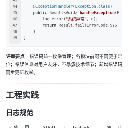
44
@ExceptionHandler(Exception.class)
45
public
 Result<Void> 
handleException
(Exce
46
        log.error(
"系统异常"
, e);
47
return
 Result.fail(ErrorCode.SYSTEM_
48
    }
49
}
评审要点
：错误码统一枚举管理；各模块前缀不同便于定
位；错误信息对用户友好，不暴露技术细节；新增错误码
同步更新枚举。
工程实践
日志规范
使用 SLF4J + Logback，禁止