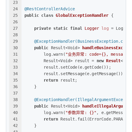
23
24
@RestControllerAdvice
25
public
class
GlobalExceptionHandler
 {
26
27
private
static
final
Logger
log
=
 Logger
28
29
@ExceptionHandler(BusinessException.clas
30
public
 Result<Void> 
handleBusinessExcept
31
        log.warn(
"业务异常: code={}, message={
32
        Result<Void> result = 
new
Result
<>()
33
        result.setCode(e.getCode());
34
        result.setMessage(e.getMessage());
35
return
 result;
36
    }
37
38
@ExceptionHandler(IllegalArgumentExcepti
39
public
 Result<Void> 
handleIllegalArgumen
40
        log.warn(
"参数异常: {}"
, e.getMessage
41
return
 Result.fail(ErrorCode.PARAM_I
42
    }
43