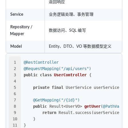
返回响应
Service
业务逻辑处理、事务管理
Repository /
数据访问、SQL 编写
Mapper
Model
Entity、DTO、VO 等数据模型定义
1
@RestController
2
@RequestMapping("/api/users")
3
public
class
UserController
 {
4
5
private
final
 UserService userService;
6
7
@GetMapping("/{id}")
8
public
 Result<UserVO> 
getUser
(
@PathVaria
9
return
 Result.success(userService.ge
10
    }
11
}