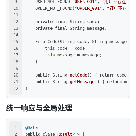
9
    USER_NOT_FOUND(
"USER_001"
, 
"用户不存在"
),
10
    ORDER_NOT_FOUND(
"ORDER_001"
, 
"订单不存在"
)
11
12
private
final
 String code;
13
private
final
 String message;
14
15
    ErrorCode(String code, String message) {
16
this
.code = code;
17
this
.message = message;
18
    }
19
20
public
 String 
getCode
()
 { 
return
 code; }
21
public
 String 
getMessage
()
 { 
return
 mess
22
}
统一响应与全局处理
1
@Data
2
public
class
Result
<T> {