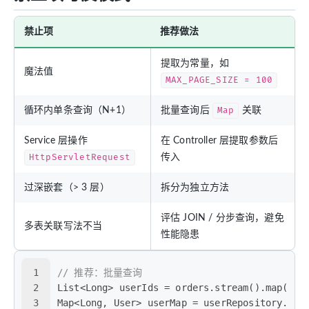
禁止项
推荐做法
提取为常量，如
魔法值
MAX_PAGE_SIZE = 100
循环内单条查询（N+1）
批量查询后
Map
关联
Service 层操作
在 Controller 层提取参数后
HttpServletRequest
传入
过深嵌套（> 3 层）
拆分为独立方法
评估 JOIN / 分步查询，避免
多表关联写法不当
性能隐患
1
// 推荐：批量查询
2
List<Long> userIds = orders.stream().map(Ord
3
Map<Long, User> userMap = userRepository.fin