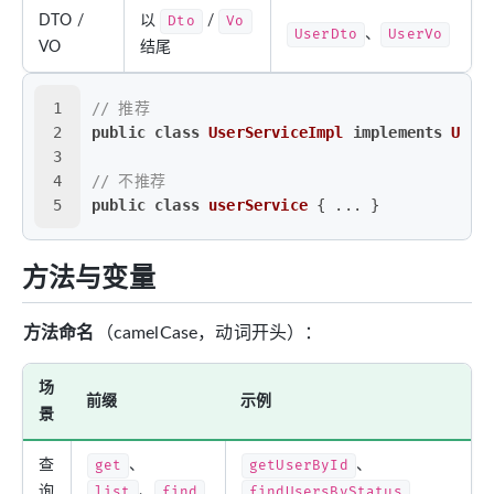
DTO /
以
Dto
/
Vo
UserDto
、
UserVo
VO
结尾
1
// 推荐
2
public
class
UserServiceImpl
implements
User
3
4
// 不推荐
5
public
class
userService
 { ... }
方法与变量
方法命名
（camelCase，动词开头）：
场
前缀
示例
景
查
get
、
getUserById
、
询
list
、
find
findUsersByStatus