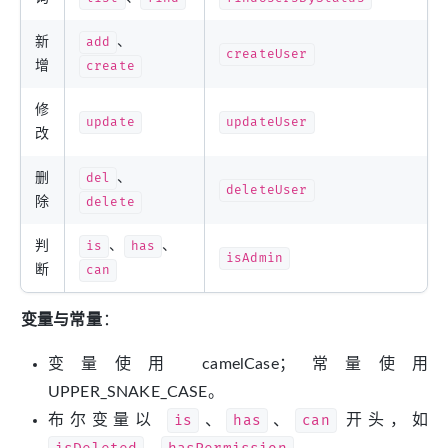
新
add
、
createUser
增
create
修
update
updateUser
改
删
del
、
deleteUser
除
delete
判
is
、
has
、
isAdmin
断
can
变量与常量
：
变量使用 camelCase；常量使用
UPPER_SNAKE_CASE。
布尔变量以
is
、
has
、
can
开头，如
、
。