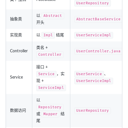
UserRepository
以
Abstract
抽象类
AbstractBaseService
开头
实现类
以
Impl
结尾
UserServiceImpl
类名 +
Controller
UserController.java
Controller
接口 +
Service
，实
UserService
、
Service
现 +
UserServiceImpl
ServiceImpl
以
Repository
数据访问
UserRepository
或
Mapper
结
尾