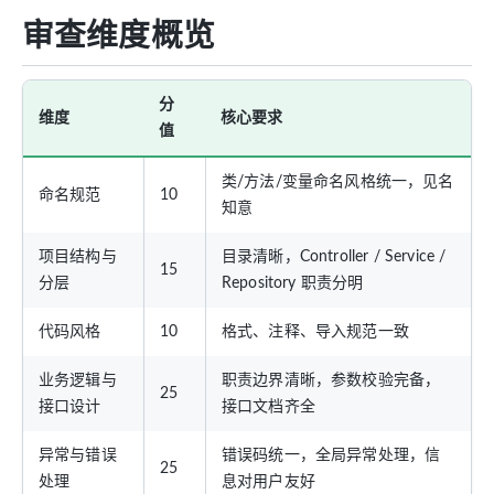
审查维度概览
分
维度
核心要求
值
类/方法/变量命名风格统一，见名
命名规范
10
知意
项目结构与
目录清晰，Controller / Service /
15
分层
Repository 职责分明
代码风格
10
格式、注释、导入规范一致
业务逻辑与
职责边界清晰，参数校验完备，
25
接口设计
接口文档齐全
异常与错误
错误码统一，全局异常处理，信
25
处理
息对用户友好