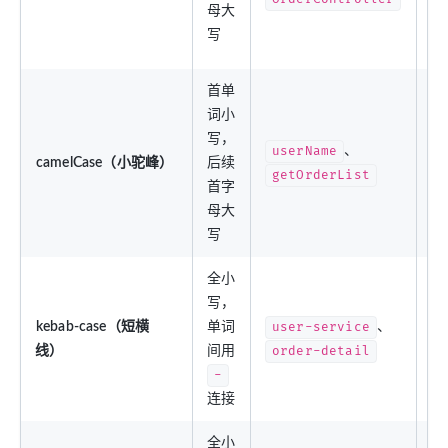
母大
枚
写
名
首单
词小
变
写，
量
userName
、
camelCase（小驼峰）
后续
方
getOrderList
首字
名
母大
参
写
全小
写，
配
kebab-case（短横
单词
user-service
、
k
线）
间用
order-detail
U
-
路
连接
全小