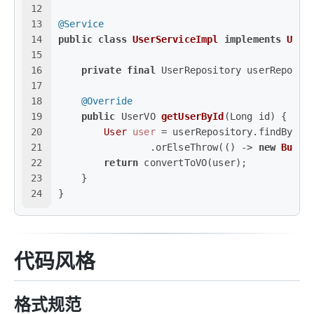
12
13
@Service
14
public
class
UserServiceImpl
implements
User
15
16
private
final
 UserRepository userReposit
17
18
@Override
19
public
 UserVO 
getUserById
(Long id)
 {
20
User
user
=
 userRepository.findById(
21
                .orElseThrow(() -> 
new
Busin
22
return
 convertToVO(user);
23
    }
24
}
代码风格
格式规范