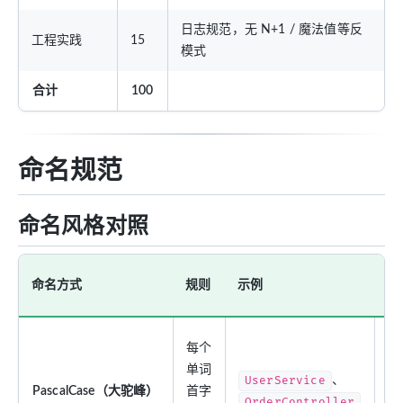
日志规范，无 N+1 / 魔法值等反
工程实践
15
模式
合计
100
命名规范
命名风格对照
常
命名方式
规则
示例
用
类
每个
名
单词
UserService
、
接
PascalCase（大驼峰）
首字
OrderController
名