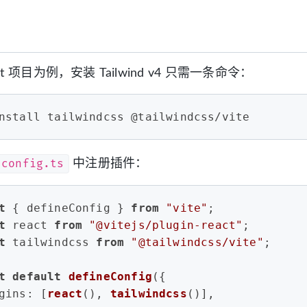
eact 项目为例，安装 Tailwind v4 只需一条命令：
nstall tailwindcss @tailwindcss/vite
.config.ts
中注册插件：
t
 { defineConfig } 
from
"vite"
;
t
 react 
from
"@vitejs/plugin-react"
;
t
 tailwindcss 
from
"@tailwindcss/vite"
;
t
default
defineConfig
({
gins
: [
react
(), 
tailwindcss
()],