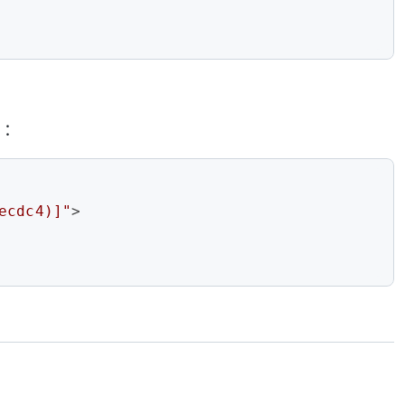
）：
ecdc4)]"
>