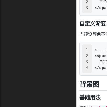
2
  三
3
</
spa
自定义渐变
当预设颜色不满
1
<!--
2
<
span
3
  自
4
</
spa
背景图
基础用法