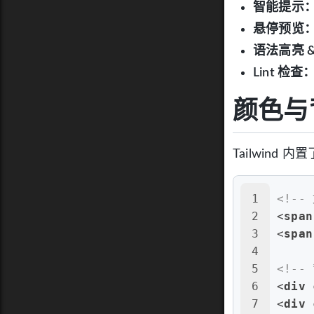
智能提示
悬停预览
语法高亮 
Lint 检查
颜色与
Tailwind
1
<!--
2
<
span
3
<
span
4
5
<!--
6
<
div
7
<
div