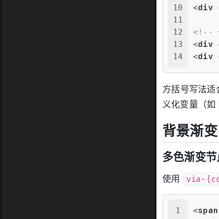
10
<
div
11
12
<!-
13
<
div
14
<
div
方括号写法适
义化变量（如
背景渐变
多色渐变节
via-{c
使用
1
<
span