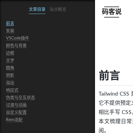
文章目录
站点概览
码客说
前言
安装
VSCode插件
颜色与背景
边框
文字
圆角
前言
阴影
溢出
响应式
Tailwind 
伪类与交互状态
它不提供预定
过渡与动画
相比手写 C
自定义配置
Rem适配
本文梳理日常
阅。