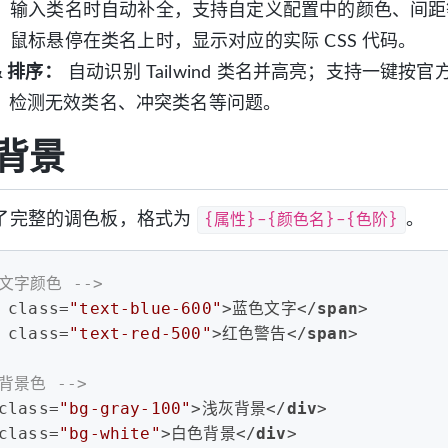
：
输入类名时自动补全，支持自定义配置中的颜色、间距等 
：
鼠标悬停在类名上时，显示对应的实际 CSS 代码。
& 排序：
自动识别 Tailwind 类名并高亮；支持一键按
：
检测无效类名、冲突类名等问题。
背景
{属性}-{颜色名}-{色阶}
 内置了完整的调色板，格式为
。
 文字颜色 -->
class
=
"text-blue-600"
>
蓝色文字
</
span
>
class
=
"text-red-500"
>
红色警告
</
span
>
 背景色 -->
class
=
"bg-gray-100"
>
浅灰背景
</
div
>
class
=
"bg-white"
>
白色背景
</
div
>