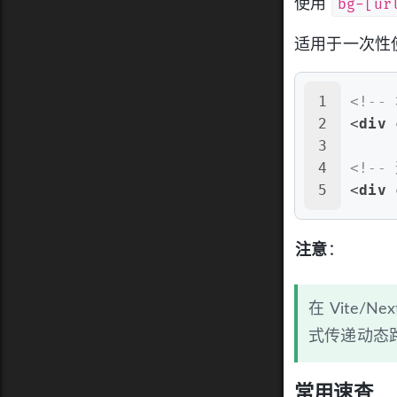
bg-[ur
使用
适用于一次性使
1
<!-
2
<
div
3
4
<!--
5
<
div
注意
：
在 Vite/N
式传递动态
常用速查