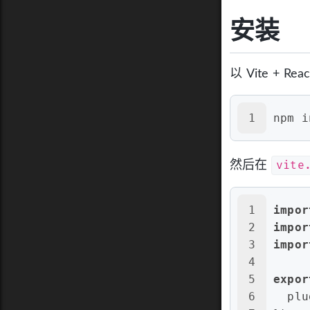
安装
以 Vite + R
1
npm i
vite
然后在
1
impor
2
impor
3
impor
4
5
expor
6
plu