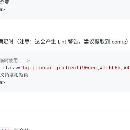
色渐变
n
>
足时（注意：这会产生 Lint 警告，建议提取到 config
 临时使用 -->
class
=
"bg-[linear-gradient(90deg,#ff6b6b,#4
定义角度和颜色
n
>