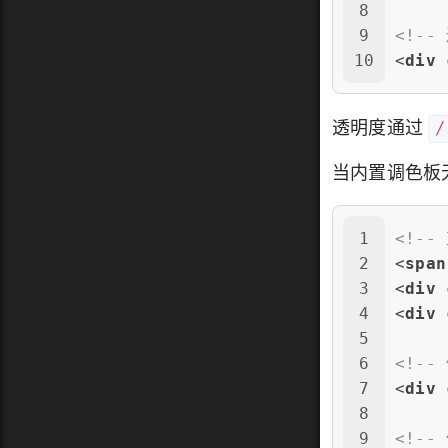
8
9
<!--
10
<
div
/
透明度通过
当内置调色板
1
<!--
2
<
span
3
<
div
4
<
div
5
6
<!--
7
<
div
8
9
<!--