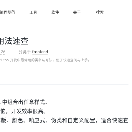
编程规范
工具
软件
关于
搜索
常用用法速查
-26
分类于
frontend
nd CSS 开发中最常用的类名与写法，便于快速查阅与上手。
 中组合出任意样式。
烦恼，开发效率很高。
距、排版、颜色、响应式、伪类和自定义配置，适合快速查