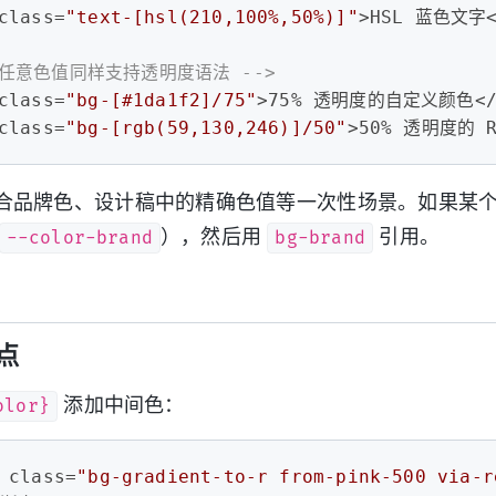
class
=
"text-[hsl(210,100%,50%)]"
>
HSL 蓝色文字
- 任意色值同样支持透明度语法 -->
class
=
"bg-[#1da1f2]/75"
>
75% 透明度的自定义颜色
<
class
=
"bg-[rgb(59,130,246)]/50"
>
50% 透明度的 
合品牌色、设计稿中的精确色值等一次性场景。如果某
--color-brand
bg-brand
），然后用
引用。
点
olor}
添加中间色：
class
=
"bg-gradient-to-r from-pink-500 via-r