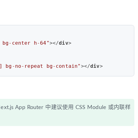
 bg-center h-64"
>
</
div
>
] bg-no-repeat bg-contain"
>
</
div
>
js App Router 中建议使用 CSS Module 或内联样