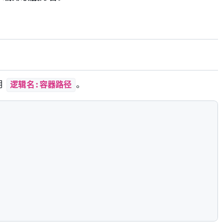
逻辑名:容器路径
用
。