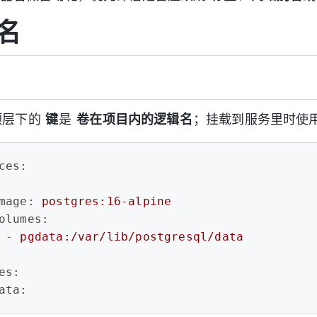
名
顶层下的
键
是
卷在项目内的逻辑名
；挂载到服务里时使
ces:
mage:
postgres:16-alpine
olumes:
-
pgdata:/var/lib/postgresql/data
es:
ata: