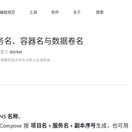
编程规范
工具
软件
关于
搜索
名、服务名、容器名与数据卷名
分类于
docker
段简要的显式命名与默认生成取舍。
NS 名称
。
ompose 按
项目名 + 服务名 + 副本序号
生成，也可用