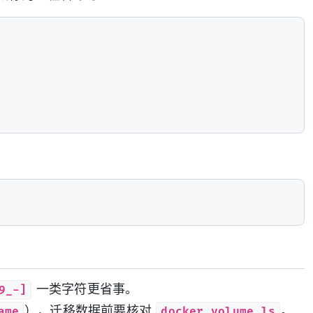
9_-]
一类字符更省事。
ame
docker volume ls
），迁移数据前要核对
。