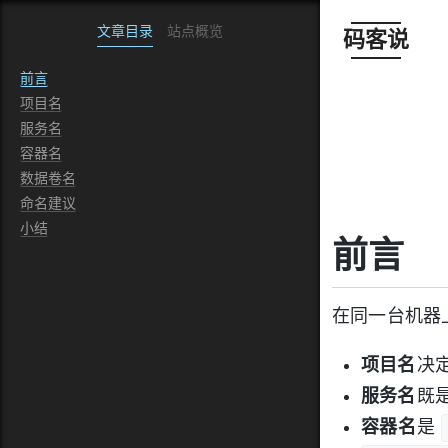
文章目录
站点概览
码客说
前言
项目名
服务名
容器名
数据卷名
命名建议
小结
前言
在同一台机器上跑
项目名
决
服务名
既
容器名
是