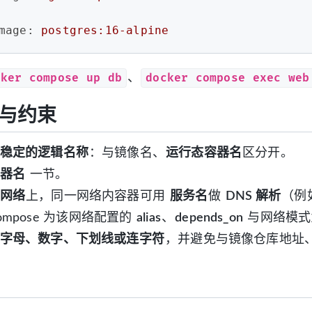
mage:
postgres:16-alpine
cker compose up db
docker compose exec web
、
与约束
稳定的逻辑名称
：与镜像名、
运行态容器名
区分开。
器名
一节。
网络
上，同一网络内容器可用
服务名
做
DNS 解析
（例
ompose 为该网络配置的
alias
、
depends_on
与网络模式
字母、数字、下划线或连字符
，并避免与镜像仓库地址