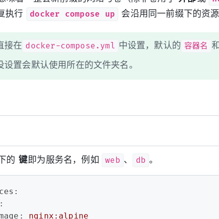
docker compose up
复执行
会沿用同一前缀下的资源
docker-compose.yml
容器名
直接在
中设置，默认的
没设置会默认使用所在的文件夹名。
web
db
下的
键
即为服务名，例如
、
。
ces:
:
mage:
nginx:alpine