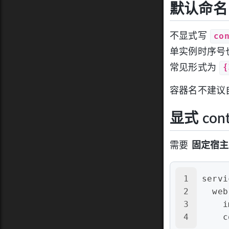
默认命名
co
不显式写
单实例时序号
常见形式为
容器名不建议
显式 cont
需要
固定宿主
1
servi
2
web
3
i
4
c