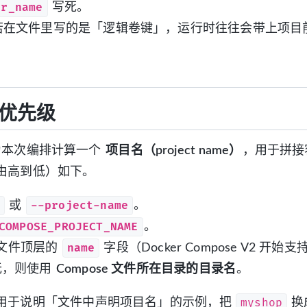
er_name
写死。
若在文件里写的是「逻辑卷键」，运行时往往会带上项目
优先级
 会为本次编排计算一个
项目名（project name）
，用于拼接
由高到低）如下。
p
--project-name
或
。
COMPOSE_PROJECT_NAME
。
name
e 文件顶层的
字段（Docker Compose V2 开始
无，则使用
Compose 文件所在目录的目录名
。
myshop
用于说明「文件中声明项目名」的示例，把
换