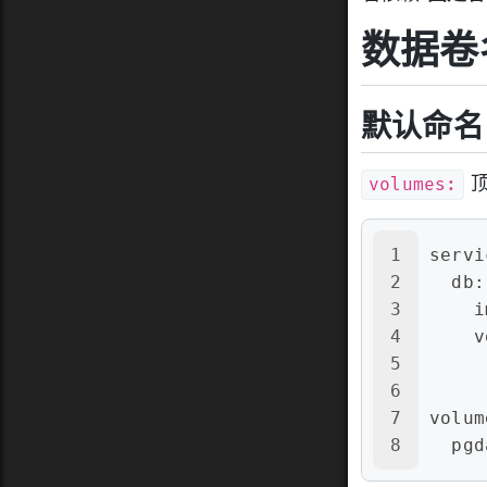
数据卷
默认命名
volumes:
1
servi
2
db:
3
i
4
v
5
6
7
volum
8
pgd