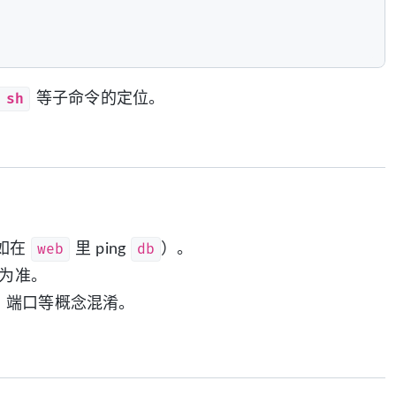
 sh
等子命令的定位。
web
db
如在
里 ping
）。
为准。
、端口等概念混淆。