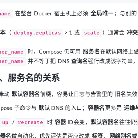
name
在整台 Docker 宿主机上必须
全局唯一
；与别的 
deploy.replicas
scale
本
（
> 1
或
）通常会
冲突
ner_name
时，Compose 仍可用
服务名
在默认网络上
ner_name
并不等于把
DNS 查询名
强行改成该字符串
、服务名的关系
牵动
默认容器名
前缀，容易让日志与告警里的
旧名
失效
mpose 子命令与
默认 DNS
的入口；
容器名
更多是
运维
up
recreate
/
时
容器 ID
会变，
默认容器名
往往仍
器名
做自动化，优先评估是否应改成
标签
、
网络别名