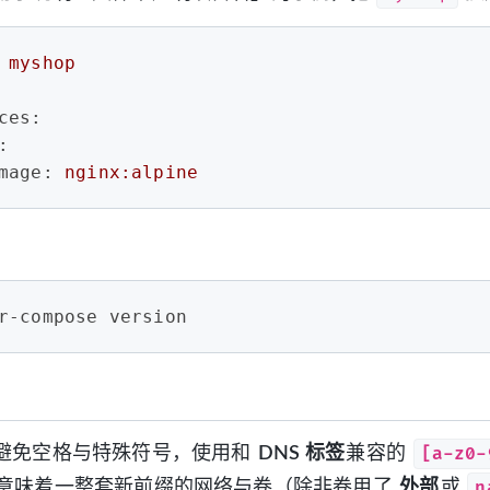
myshop
ces:
:
mage:
nginx:alpine
r-compose version
[a-z0-
避免空格与特殊符号，使用和
DNS 标签
兼容的
n
意味着一整套新前缀的网络与卷（除非卷用了
外部
或