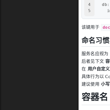
4
db:
5
i
do
该键用于
命名习惯
服务名应视为
后者见下文
容
在
用户自定义
具体行为以 C
建议使用
小写
容器名