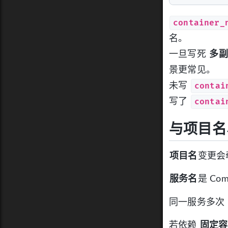
container_
名。
一旦写死
多副
景更常见。
contai
未写
contai
写了
与项目名
项目名
变更会
服务名
是 Co
同一服务多次
若依赖
固定容