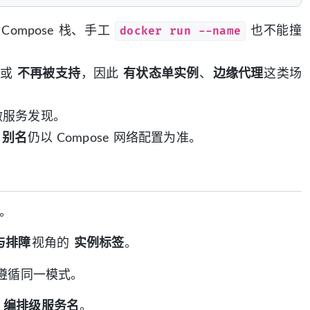
docker run --name
Compose 栈、手工
也不能撞
或
不再被支持
，因此
有状态单实例
、
边缘代理
这类场
做服务发现。
，
别名
仍以 Compose 网络配置为准。
。
与排障
视角的
实例标签
。
遵循同一模式。
或
编排级服务名
。