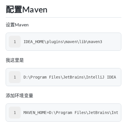
配置Maven
设置Maven
1
IDEA_HOME\plugins\maven\lib\maven3
我这里是
1
D:\Program Files\JetBrains\IntelliJ IDEA 202
添加环境变量
1
MAVEN_HOME=D:\Program Files\JetBrains\Intell