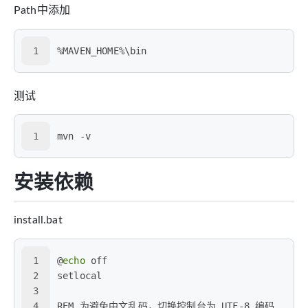
Path中添加
1
%MAVEN_HOME%\bin
测试
1
mvn -v
安装依赖
install.bat
1
@
echo
 off
2
setlocal
3
4
REM 为避免中文乱码，切换控制台为 UTF-8 编码