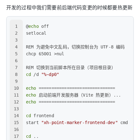
开发的过程中我们需要前后端代码变更的时候都要热更新
1
@
echo
 off
2
setlocal
3
4
REM 为避免中文乱码，切换控制台为 UTF-8 编码
5
chcp 65001 >nul
6
7
REM 切换到当前脚本所在目录（项目根目录）
8
cd
 /d 
"%~dp0"
9
10
echo
 ==============================
11
echo
 启动前端开发服务器（Vite 热更新）...
12
echo
 ==============================
13
14
cd
 frontend
15
start 
"xh-point-marker-frontend-dev"
 cmd /k 
16
17
cd
 ..