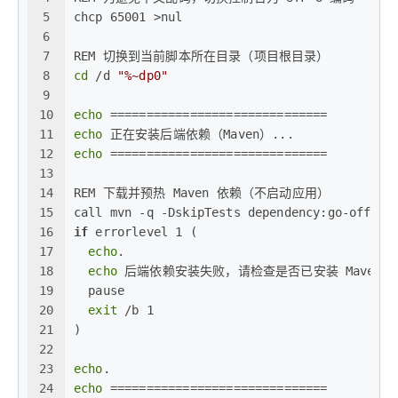
5
chcp 65001 >nul
6
7
REM 切换到当前脚本所在目录（项目根目录）
8
cd
 /d 
"%~dp0"
9
10
echo
 ==============================
11
echo
 正在安装后端依赖（Maven）...
12
echo
 ==============================
13
14
REM 下载并预热 Maven 依赖（不启动应用）
15
call mvn -q -DskipTests dependency:go-offlin
16
if
 errorlevel 1 (
17
echo
.
18
echo
 后端依赖安装失败，请检查是否已安装 Maven 并配
19
  pause
20
exit
 /b 1
21
)
22
23
echo
.
24
echo
 ==============================