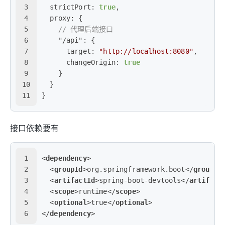
3
  strictPort
:
true
,
4
  proxy
:
{
5
// 代理后端接口
6
"/api"
:
{
7
      target
:
"http://localhost:8080"
,
8
      changeOrigin
:
true
9
}
10
}
11
}
接口依赖要有
1
<
dependency
>
2
<
groupId
>
org.springframework.boot
</
groupId
3
<
artifactId
>
spring-boot-devtools
</
artifact
4
<
scope
>
runtime
</
scope
>
5
<
optional
>
true
</
optional
>
6
</
dependency
>