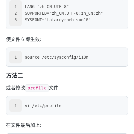
1
LANG="zh_CN.UTF-8"
2
SUPPORTED="zh_CN.UTF-8:zh_CN:zh"
3
SYSFONT="latarcyrheb-sun16"
使文件立即生效:
1
source /etc/sysconfig/i18n
方法二
或者修改
profile
文件
1
vi /etc/profile
在文件最后加上: