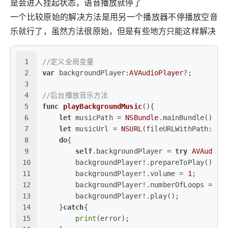
是会进入挂起状态，语音播放就停了
一个比较原始的解决方法是用另一个播放器不停播放空音
乐就行了，虽然方法很原始，但是有些地方只能这样解决
1
//定义全局变量
2
var
 backgroundPlayer:
AVAudioPlayer
?;
3
4
//后台播放音乐方法
5
func
playBackgroundMusic
(){
6
let
 musicPath 
=
NSBundle
.mainBundle().pa
7
let
 musicUrl 
=
NSURL
(fileURLWithPath: mu
8
do
{
9
self
.backgroundPlayer 
=
try
AVAudioP
10
        backgroundPlayer
!
.prepareToPlay();
11
        backgroundPlayer
!
.volume 
=
1
;
12
        backgroundPlayer
!
.numberOfLoops 
=
-
1
13
        backgroundPlayer
!
.play();
14
    }
catch
{
15
print
(error);