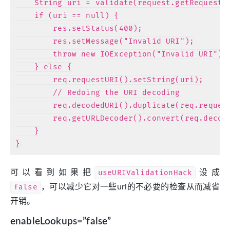
    String uri = validate(request.getRequestUR
    if (uri == null) {

        res.setStatus(400);

        res.setMessage("Invalid URI");

        throw new IOException("Invalid URI");

    } else {

        req.requestURI().setString(uri);

        // Redoing the URI decoding

        req.decodedURI().duplicate(req.request
        req.getURLDecoder().convert(req.decode
    }

可以看到如果把
useURIValidationHack
设成
false
，可以减少它对一些url的不必要的检查从而减省
开销。
enableLookups=”false”