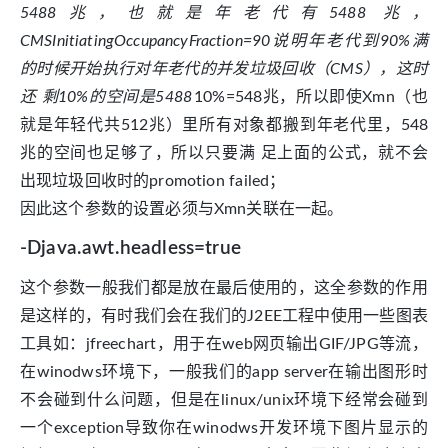
5488兆，也就是年老代有5488 兆，
CMSInitiatingOccupancyFraction=90说明年老代到90%满
的时候开始执行对年老代的并发垃圾回收（CMS），这时
还 剩10%的空间是5488
10%=548兆，所以即使Xmn（也
就是年轻代共512兆）里所有对象都搬到年老代里，548
兆的空间也足够了，所以只要满 足上面的公式，就不会
出现垃圾回收时的promotion failed；
因此这个参数的设置必须与Xmn关联在一起。
-Djava.awt.headless=true
这个参数一般我们都是放在最后使用的，这全参数的作用
是这样的，有时我们会在我们的J2EE工程中使用一些图表
工具如：jfreechart，用于在web网页输出GIF/JPG等流，
在winodws环境下，一般我们的app server在输出图形时
不会碰到什么问题，但是在linux/unix环境下经常会碰到
一个exception导致你在winodws开发环境下图片显示的